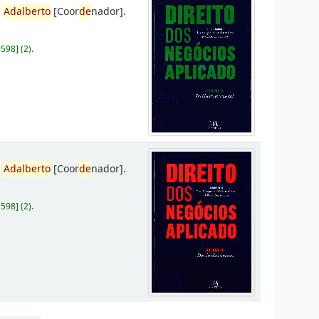
,
Adalberto
[Coor
de
nador]
.
D598
]
(2).
,
Adalberto
[Coor
de
nador]
.
D598
]
(2).