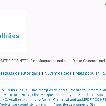
esquisa de autoridade
Nuvem de tags
Mais popular
S
au:MEDEIROS NETO, Elias Marques de and su-to:Direito Comercial
d au:MEDEIROS NETO, Elias Marques de and itype:BK and au:SIMÃO F
FILHO, Adalberto and su-to:Direito Comercial and au:MEDEIROS NE
(not-onloan-count,st-numeric >= 1) and (lost,st-numeric=0) )'