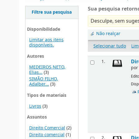
Sua pesquisa retorno
Filtre sua pesquisa
Desculpe, sem suges
Disponibilidade
Não realçar
Limitar aos itens
disponíveis.
Selecionar tudo
Lim
Autores
Dir
1.
MEDEIROS NETO,
po
Elias...
(3)
Edit
SIMÃO FILHO,
Adalber...
(3)
Disp
Tipos de materiais
Livros
(3)
Assuntos
Direito Comercial
(2)
Direito comercial
(1)
Dir
2.