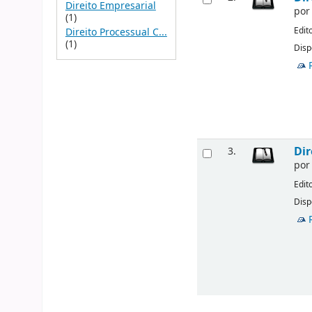
Direito Empresarial
po
(1)
Edit
Direito Processual C...
(1)
Disp
Dir
3.
po
Edit
Disp