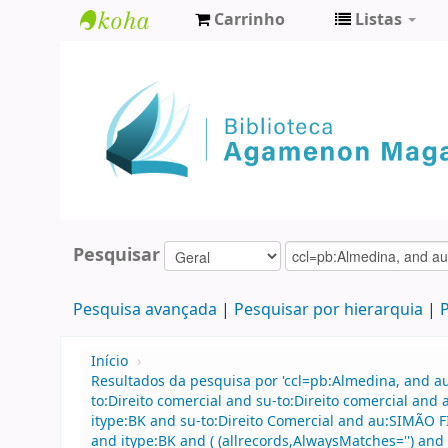
Carrinho
Listas
Biblioteca
Agamenon
Magalhães
Pesquisar
Pesquisa avançada
Pesquisar por hierarquia
P
Início
›
Resultados da pesquisa por 'ccl=pb:Almedina, and 
to:Direito comercial and su-to:Direito comercial an
itype:BK and su-to:Direito Comercial and au:SIMÃO 
and itype:BK and ( (allrecords,AlwaysMatches='') and 