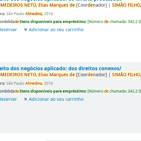
r
ME
DE
IROS
NETO,
Elias
Marques
de
[Coor
de
nador]
|
SIMÃO
FILHO
ora:
São Paulo:
Almedina,
2016
onibilida
de
:
Itens disponíveis para empréstimo:
[
Número
de
chamada:
342.2 
Reservar
Adicionar ao seu carrinho
eito dos negócios aplicado: dos direitos conexos/
r
ME
DE
IROS
NETO,
Elias
Marques
de
[Coor
de
nador]
|
SIMÃO
FILHO
ora:
São Paulo:
Almedina,
2016
onibilida
de
:
Itens disponíveis para empréstimo:
[
Número
de
chamada:
342.2 
Reservar
Adicionar ao seu carrinho