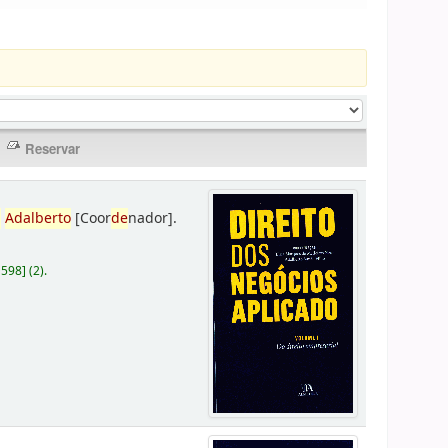
,
Adalberto
[Coor
de
nador]
.
D598
]
(2).