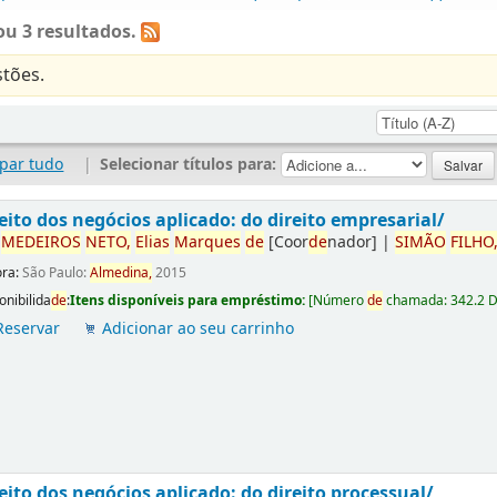
u 3 resultados.
tões.
par tudo
|
Selecionar títulos para:
eito dos negócios aplicado: do direito empresarial/
r
ME
DE
IROS
NETO,
Elias
Marques
de
[Coor
de
nador]
|
SIMÃO
FILHO
ora:
São Paulo:
Almedina,
2015
onibilida
de
:
Itens disponíveis para empréstimo:
[
Número
de
chamada:
342.2 
Reservar
Adicionar ao seu carrinho
eito dos negócios aplicado: do direito processual/