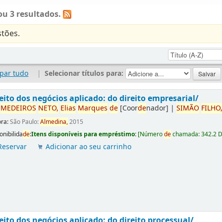
u 3 resultados.
tões.
par tudo
|
Selecionar títulos para:
eito dos negócios aplicado: do direito empresarial/
r
ME
DE
IROS
NETO,
Elias
Marques
de
[Coor
de
nador]
|
SIMÃO
FILHO
ora:
São Paulo:
Almedina,
2015
onibilida
de
:
Itens disponíveis para empréstimo:
[
Número
de
chamada:
342.2 
Reservar
Adicionar ao seu carrinho
eito dos negócios aplicado: do direito processual/