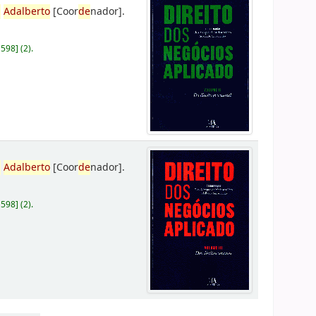
,
Adalberto
[Coor
de
nador]
.
D598
]
(2).
,
Adalberto
[Coor
de
nador]
.
D598
]
(2).