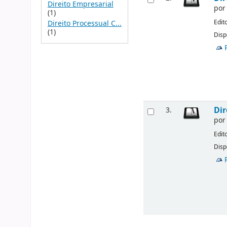
Direito Empresarial
po
(1)
Edit
Direito Processual C...
(1)
Disp
Dir
3.
po
Edit
Disp