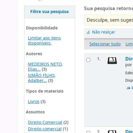
Sua pesquisa retorno
Filtre sua pesquisa
Desculpe, sem suges
Disponibilidade
Não realçar
Limitar aos itens
disponíveis.
Selecionar tudo
Lim
Autores
Dir
1.
MEDEIROS NETO,
po
Elias...
(3)
Edit
SIMÃO FILHO,
Adalber...
(3)
Disp
Tipos de materiais
Livros
(3)
Assuntos
Direito Comercial
(2)
Direito comercial
(1)
Dir
2.