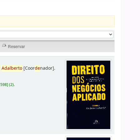
,
Adalberto
[Coor
de
nador]
.
D598
]
(2).