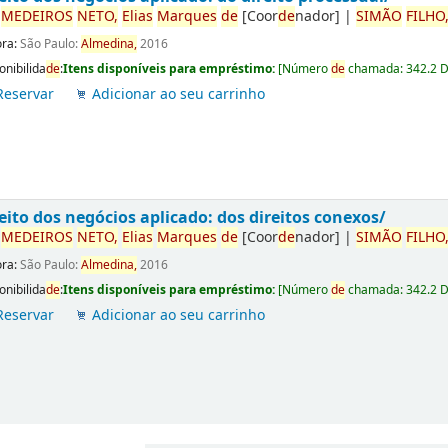
r
ME
DE
IROS
NETO,
Elias
Marques
de
[Coor
de
nador]
|
SIMÃO
FILHO
ora:
São Paulo:
Almedina,
2016
onibilida
de
:
Itens disponíveis para empréstimo:
[
Número
de
chamada:
342.2 
Reservar
Adicionar ao seu carrinho
eito dos negócios aplicado: dos direitos conexos/
r
ME
DE
IROS
NETO,
Elias
Marques
de
[Coor
de
nador]
|
SIMÃO
FILHO
ora:
São Paulo:
Almedina,
2016
onibilida
de
:
Itens disponíveis para empréstimo:
[
Número
de
chamada:
342.2 
Reservar
Adicionar ao seu carrinho