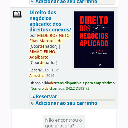
Adicionar ao seu carrinho
Direito dos
negócios
aplicado: dos
direitos conexos/
por
ME
DE
IROS
NETO,
Elias
Marques
de
[Coor
de
nador]
|
SIMÃO
FILHO,
Adalberto
[Coor
de
nador]
.
Editora:
São Paulo:
Almedina,
2016
Disponibilida
de
:
Itens disponíveis para empréstimo:
[
Número
de
chamada:
342.2 D598
]
(2).
Reservar
Adicionar ao seu carrinho
Não encontrou o
que procura?