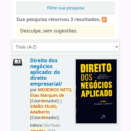
Filtre sua pesquisa
Sua pesquisa retornou 3 resultados.
Desculpe, sem sugestões.
Direito dos
negócios
aplicado: do
direito
empresarial/
por
ME
DE
IROS
NETO,
Elias
Marques
de
[Coor
de
nador]
|
SIMÃO
FILHO,
Adalberto
[Coor
de
nador]
.
Editora:
São Paulo: