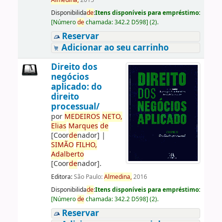
Almedina,
2015
Disponibilida
de
:
Itens disponíveis para empréstimo:
[
Número
de
chamada:
342.2 D598
]
(2).
Reservar
Adicionar ao seu carrinho
Direito dos
negócios
aplicado: do
direito
processual/
por
ME
DE
IROS
NETO,
Elias
Marques
de
[Coor
de
nador]
|
SIMÃO
FILHO,
Adalberto
[Coor
de
nador]
.
Editora:
São Paulo:
Almedina,
2016
Disponibilida
de
:
Itens disponíveis para empréstimo:
[
Número
de
chamada:
342.2 D598
]
(2).
Reservar