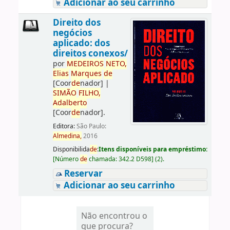
Adicionar ao seu carrinho
Direito dos
negócios
aplicado: dos
direitos conexos/
por
ME
DE
IROS
NETO,
Elias
Marques
de
[Coor
de
nador]
|
SIMÃO
FILHO,
Adalberto
[Coor
de
nador]
.
Editora:
São Paulo:
Almedina,
2016
Disponibilida
de
:
Itens disponíveis para empréstimo:
[
Número
de
chamada:
342.2 D598
]
(2).
Reservar
Adicionar ao seu carrinho
Não encontrou o
que procura?