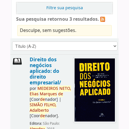
Filtre sua pesquisa
Sua pesquisa retornou 3 resultados.
Desculpe, sem sugestões.
Direito dos
negócios
aplicado: do
direito
empresarial/
por
ME
DE
IROS
NETO,
Elias
Marques
de
[Coor
de
nador]
|
SIMÃO
FILHO,
Adalberto
[Coor
de
nador]
.
Editora:
São Paulo: