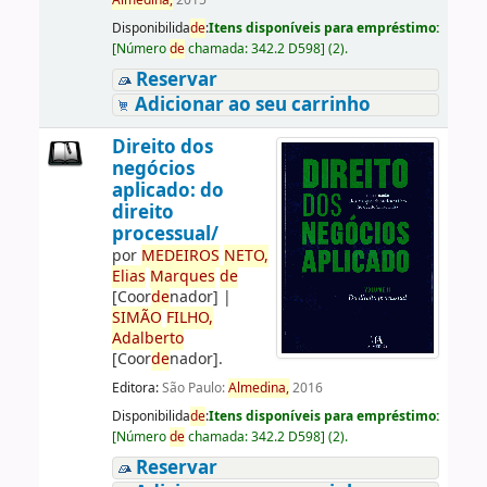
Almedina,
2015
Disponibilida
de
:
Itens disponíveis para empréstimo:
[
Número
de
chamada:
342.2 D598
]
(2).
Reservar
Adicionar ao seu carrinho
Direito dos
negócios
aplicado: do
direito
processual/
por
ME
DE
IROS
NETO,
Elias
Marques
de
[Coor
de
nador]
|
SIMÃO
FILHO,
Adalberto
[Coor
de
nador]
.
Editora:
São Paulo:
Almedina,
2016
Disponibilida
de
:
Itens disponíveis para empréstimo:
[
Número
de
chamada:
342.2 D598
]
(2).
Reservar