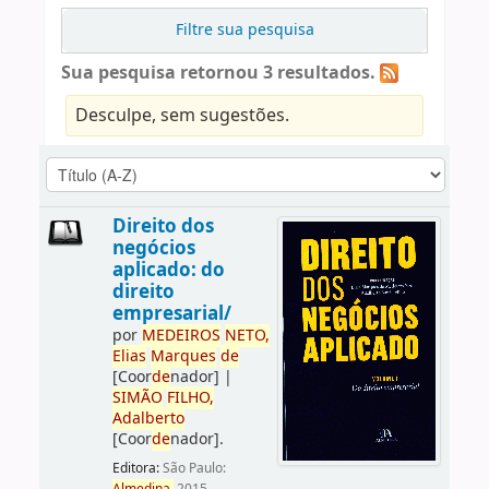
Filtre sua pesquisa
Sua pesquisa retornou 3 resultados.
Desculpe, sem sugestões.
Direito dos
negócios
aplicado: do
direito
empresarial/
por
ME
DE
IROS
NETO,
Elias
Marques
de
[Coor
de
nador]
|
SIMÃO
FILHO,
Adalberto
[Coor
de
nador]
.
Editora:
São Paulo: