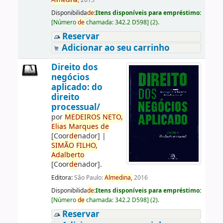
Almedina,
2015
Disponibilida
de
:
Itens disponíveis para empréstimo:
[
Número
de
chamada:
342.2 D598
]
(2).
Reservar
Adicionar ao seu carrinho
Direito dos
negócios
aplicado: do
direito
processual/
por
ME
DE
IROS
NETO,
Elias
Marques
de
[Coor
de
nador]
|
SIMÃO
FILHO,
Adalberto
[Coor
de
nador]
.
Editora:
São Paulo:
Almedina,
2016
Disponibilida
de
:
Itens disponíveis para empréstimo:
[
Número
de
chamada:
342.2 D598
]
(2).
Reservar