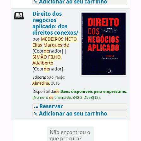
Adicionar ao seu carrinho
Direito dos
negócios
aplicado: dos
direitos conexos/
por
ME
DE
IROS
NETO,
Elias
Marques
de
[Coor
de
nador]
|
SIMÃO
FILHO,
Adalberto
[Coor
de
nador]
.
Editora:
São Paulo:
Almedina,
2016
Disponibilida
de
:
Itens disponíveis para empréstimo:
[
Número
de
chamada:
342.2 D598
]
(2).
Reservar
Adicionar ao seu carrinho
Não encontrou o
que procura?