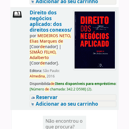
Adicionar ao seu carrinho
Direito dos
negócios
aplicado: dos
direitos conexos/
por
ME
DE
IROS
NETO,
Elias
Marques
de
[Coor
de
nador]
|
SIMÃO
FILHO,
Adalberto
[Coor
de
nador]
.
Editora:
São Paulo:
Almedina,
2016
Disponibilida
de
:
Itens disponíveis para empréstimo:
[
Número
de
chamada:
342.2 D598
]
(2).
Reservar
Adicionar ao seu carrinho
Não encontrou o
que procura?