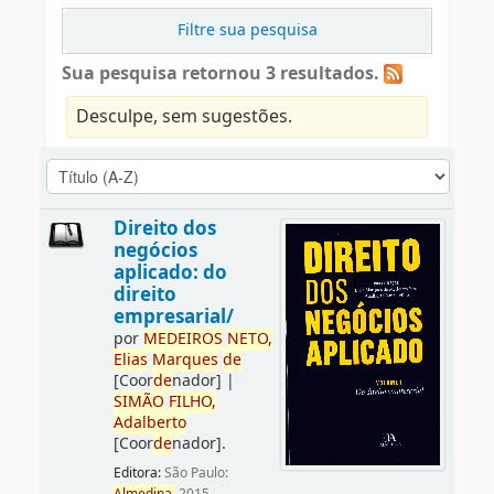
Filtre sua pesquisa
Sua pesquisa retornou 3 resultados.
Desculpe, sem sugestões.
Direito dos
negócios
aplicado: do
direito
empresarial/
por
ME
DE
IROS
NETO,
Elias
Marques
de
[Coor
de
nador]
|
SIMÃO
FILHO,
Adalberto
[Coor
de
nador]
.
Editora:
São Paulo: