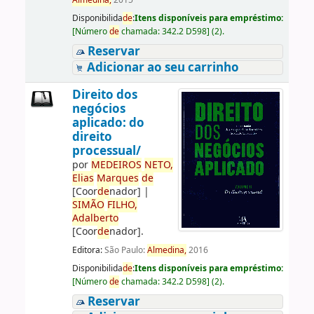
Almedina,
2015
Disponibilida
de
:
Itens disponíveis para empréstimo:
[
Número
de
chamada:
342.2 D598
]
(2).
Reservar
Adicionar ao seu carrinho
Direito dos
negócios
aplicado: do
direito
processual/
por
ME
DE
IROS
NETO,
Elias
Marques
de
[Coor
de
nador]
|
SIMÃO
FILHO,
Adalberto
[Coor
de
nador]
.
Editora:
São Paulo:
Almedina,
2016
Disponibilida
de
:
Itens disponíveis para empréstimo:
[
Número
de
chamada:
342.2 D598
]
(2).
Reservar