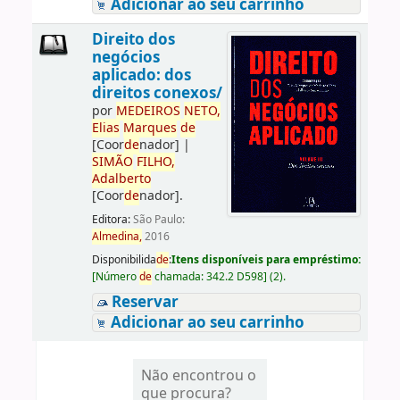
Adicionar ao seu carrinho
Direito dos
negócios
aplicado: dos
direitos conexos/
por
ME
DE
IROS
NETO,
Elias
Marques
de
[Coor
de
nador]
|
SIMÃO
FILHO,
Adalberto
[Coor
de
nador]
.
Editora:
São Paulo:
Almedina,
2016
Disponibilida
de
:
Itens disponíveis para empréstimo:
[
Número
de
chamada:
342.2 D598
]
(2).
Reservar
Adicionar ao seu carrinho
Não encontrou o
que procura?