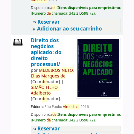
Almedina,
2015
Disponibilida
de
:
Itens disponíveis para empréstimo:
[
Número
de
chamada:
342.2 D598
]
(2).
Reservar
Adicionar ao seu carrinho
Direito dos
negócios
aplicado: do
direito
processual/
por
ME
DE
IROS
NETO,
Elias
Marques
de
[Coor
de
nador]
|
SIMÃO
FILHO,
Adalberto
[Coor
de
nador]
.
Editora:
São Paulo:
Almedina,
2016
Disponibilida
de
:
Itens disponíveis para empréstimo:
[
Número
de
chamada:
342.2 D598
]
(2).
Reservar