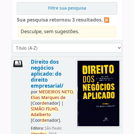
Filtre sua pesquisa
Sua pesquisa retornou 3 resultados.
Desculpe, sem sugestões.
Direito dos
negócios
aplicado: do
direito
empresarial/
por
ME
DE
IROS
NETO,
Elias
Marques
de
[Coor
de
nador]
|
SIMÃO
FILHO,
Adalberto
[Coor
de
nador]
.
Editora:
São Paulo: