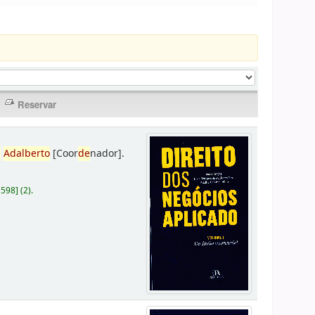
,
Adalberto
[Coor
de
nador]
.
D598
]
(2).