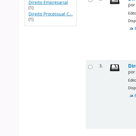
Direito Empresarial
po
(1)
Edit
Direito Processual C...
(1)
Disp
Dir
3.
po
Edit
Disp