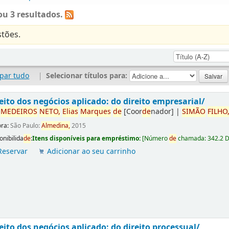
u 3 resultados.
tões.
par tudo
|
Selecionar títulos para:
eito dos negócios aplicado: do direito empresarial/
r
ME
DE
IROS
NETO,
Elias
Marques
de
[Coor
de
nador]
|
SIMÃO
FILHO
ora:
São Paulo:
Almedina,
2015
onibilida
de
:
Itens disponíveis para empréstimo:
[
Número
de
chamada:
342.2 
Reservar
Adicionar ao seu carrinho
eito dos negócios aplicado: do direito processual/