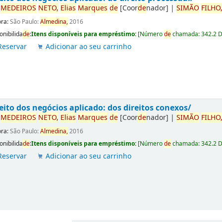
r
ME
DE
IROS
NETO,
Elias
Marques
de
[Coor
de
nador]
|
SIMÃO
FILHO
ora:
São Paulo:
Almedina,
2016
onibilida
de
:
Itens disponíveis para empréstimo:
[
Número
de
chamada:
342.2 
Reservar
Adicionar ao seu carrinho
eito dos negócios aplicado: dos direitos conexos/
r
ME
DE
IROS
NETO,
Elias
Marques
de
[Coor
de
nador]
|
SIMÃO
FILHO
ora:
São Paulo:
Almedina,
2016
onibilida
de
:
Itens disponíveis para empréstimo:
[
Número
de
chamada:
342.2 
Reservar
Adicionar ao seu carrinho