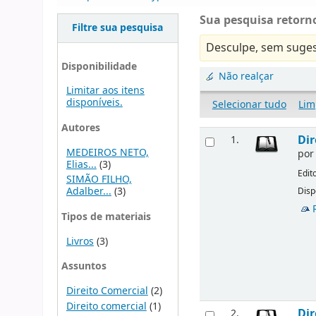
Sua pesquisa retorno
Filtre sua pesquisa
Desculpe, sem suges
Disponibilidade
Não realçar
Limitar aos itens
disponíveis.
Selecionar tudo
Lim
Autores
Dir
1.
MEDEIROS NETO,
po
Elias...
(3)
Edit
SIMÃO FILHO,
Adalber...
(3)
Disp
Tipos de materiais
Livros
(3)
Assuntos
Direito Comercial
(2)
Direito comercial
(1)
Dir
2.