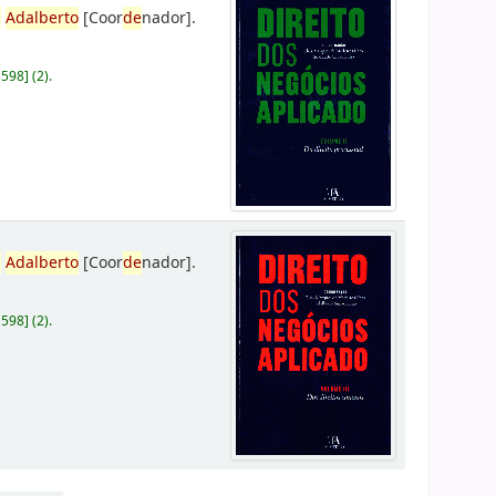
,
Adalberto
[Coor
de
nador]
.
D598
]
(2).
,
Adalberto
[Coor
de
nador]
.
D598
]
(2).