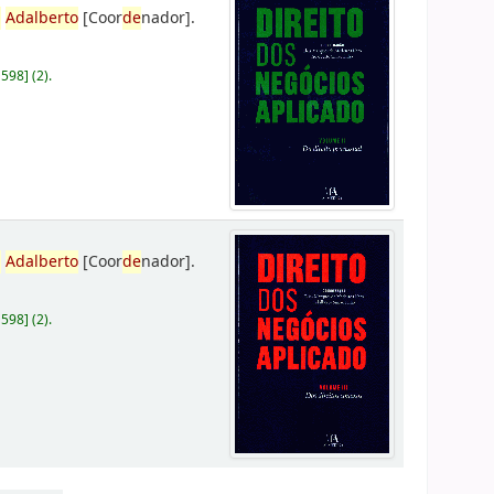
,
Adalberto
[Coor
de
nador]
.
D598
]
(2).
,
Adalberto
[Coor
de
nador]
.
D598
]
(2).