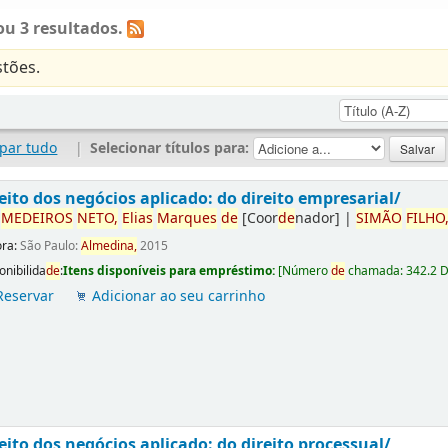
u 3 resultados.
tões.
par tudo
|
Selecionar títulos para:
eito dos negócios aplicado: do direito empresarial/
r
ME
DE
IROS
NETO,
Elias
Marques
de
[Coor
de
nador]
|
SIMÃO
FILHO
ora:
São Paulo:
Almedina,
2015
onibilida
de
:
Itens disponíveis para empréstimo:
[
Número
de
chamada:
342.2 
Reservar
Adicionar ao seu carrinho
eito dos negócios aplicado: do direito processual/