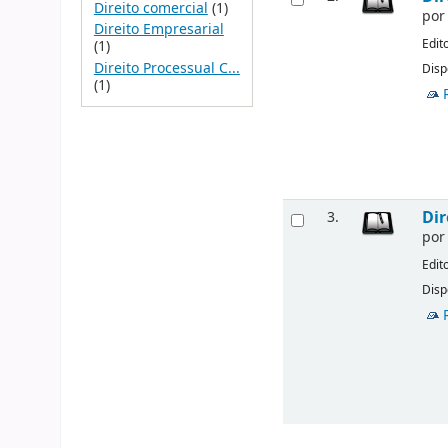
Direito comercial
(1)
po
Direito Empresarial
Edit
(1)
Direito Processual C...
Disp
(1)
Dir
3.
po
Edit
Disp