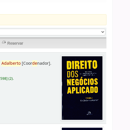
,
Adalberto
[Coor
de
nador]
.
D598
]
(2).