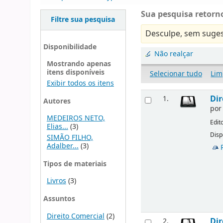
Sua pesquisa retorno
Filtre sua pesquisa
Desculpe, sem suges
Disponibilidade
Não realçar
Mostrando apenas
itens disponíveis
Selecionar tudo
Lim
Exibir todos os itens
Dir
1.
Autores
po
MEDEIROS NETO,
Edit
Elias...
(3)
Disp
SIMÃO FILHO,
Adalber...
(3)
Tipos de materiais
Livros
(3)
Assuntos
Direito Comercial
(2)
Dir
2.