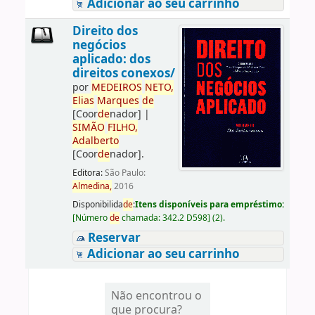
Adicionar ao seu carrinho
Direito dos
negócios
aplicado: dos
direitos conexos/
por
ME
DE
IROS
NETO,
Elias
Marques
de
[Coor
de
nador]
|
SIMÃO
FILHO,
Adalberto
[Coor
de
nador]
.
Editora:
São Paulo:
Almedina,
2016
Disponibilida
de
:
Itens disponíveis para empréstimo:
[
Número
de
chamada:
342.2 D598
]
(2).
Reservar
Adicionar ao seu carrinho
Não encontrou o
que procura?