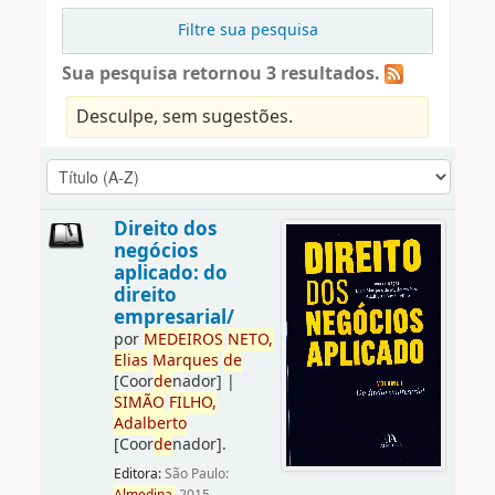
Filtre sua pesquisa
Sua pesquisa retornou 3 resultados.
Desculpe, sem sugestões.
Direito dos
negócios
aplicado: do
direito
empresarial/
por
ME
DE
IROS
NETO,
Elias
Marques
de
[Coor
de
nador]
|
SIMÃO
FILHO,
Adalberto
[Coor
de
nador]
.
Editora:
São Paulo: