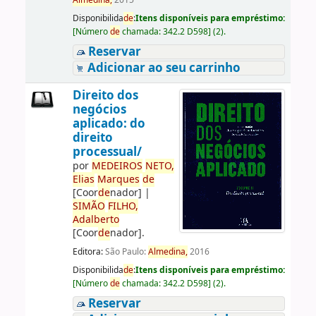
Almedina,
2015
Disponibilida
de
:
Itens disponíveis para empréstimo:
[
Número
de
chamada:
342.2 D598
]
(2).
Reservar
Adicionar ao seu carrinho
Direito dos
negócios
aplicado: do
direito
processual/
por
ME
DE
IROS
NETO,
Elias
Marques
de
[Coor
de
nador]
|
SIMÃO
FILHO,
Adalberto
[Coor
de
nador]
.
Editora:
São Paulo:
Almedina,
2016
Disponibilida
de
:
Itens disponíveis para empréstimo:
[
Número
de
chamada:
342.2 D598
]
(2).
Reservar