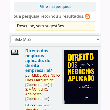
Filtre sua pesquisa
Sua pesquisa retornou 3 resultados.
Desculpe, sem sugestões.
Direito dos
negócios
aplicado: do
direito
empresarial/
por
ME
DE
IROS
NETO,
Elias
Marques
de
[Coor
de
nador]
|
SIMÃO
FILHO,
Adalberto
[Coor
de
nador]
.
Editora:
São Paulo: