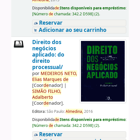
Almedina,
2015
Disponibilida
de
:
Itens disponíveis para empréstimo:
[
Número
de
chamada:
342.2 D598
]
(2).
Reservar
Adicionar ao seu carrinho
Direito dos
negócios
aplicado: do
direito
processual/
por
ME
DE
IROS
NETO,
Elias
Marques
de
[Coor
de
nador]
|
SIMÃO
FILHO,
Adalberto
[Coor
de
nador]
.
Editora:
São Paulo:
Almedina,
2016
Disponibilida
de
:
Itens disponíveis para empréstimo:
[
Número
de
chamada:
342.2 D598
]
(2).
Reservar