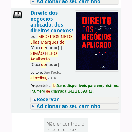
Adicionar ao seu carrinho
Direito dos
negócios
aplicado: dos
direitos conexos/
por
ME
DE
IROS
NETO,
Elias
Marques
de
[Coor
de
nador]
|
SIMÃO
FILHO,
Adalberto
[Coor
de
nador]
.
Editora:
São Paulo:
Almedina,
2016
Disponibilida
de
:
Itens disponíveis para empréstimo:
[
Número
de
chamada:
342.2 D598
]
(2).
Reservar
Adicionar ao seu carrinho
Não encontrou o
que procura?