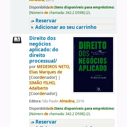
Almedina,
2015
Disponibilida
de
:
Itens disponíveis para empréstimo:
[
Número
de
chamada:
342.2 D598
]
(2).
Reservar
Adicionar ao seu carrinho
Direito dos
negócios
aplicado: do
direito
processual/
por
ME
DE
IROS
NETO,
Elias
Marques
de
[Coor
de
nador]
|
SIMÃO
FILHO,
Adalberto
[Coor
de
nador]
.
Editora:
São Paulo:
Almedina,
2016
Disponibilida
de
:
Itens disponíveis para empréstimo:
[
Número
de
chamada:
342.2 D598
]
(2).
Reservar