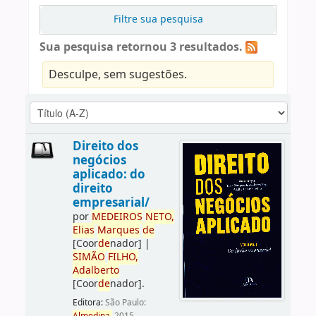
Filtre sua pesquisa
Sua pesquisa retornou 3 resultados.
Desculpe, sem sugestões.
Direito dos
negócios
aplicado: do
direito
empresarial/
por
ME
DE
IROS
NETO,
Elias
Marques
de
[Coor
de
nador]
|
SIMÃO
FILHO,
Adalberto
[Coor
de
nador]
.
Editora:
São Paulo: