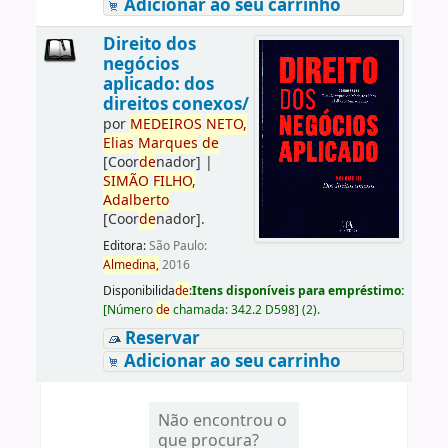
Adicionar ao seu carrinho
Direito dos
negócios
aplicado: dos
direitos conexos/
por
ME
DE
IROS
NETO,
Elias
Marques
de
[Coor
de
nador]
|
SIMÃO
FILHO,
Adalberto
[Coor
de
nador]
.
Editora:
São Paulo:
Almedina,
2016
Disponibilida
de
:
Itens disponíveis para empréstimo:
[
Número
de
chamada:
342.2 D598
]
(2).
Reservar
Adicionar ao seu carrinho
Não encontrou o
que procura?