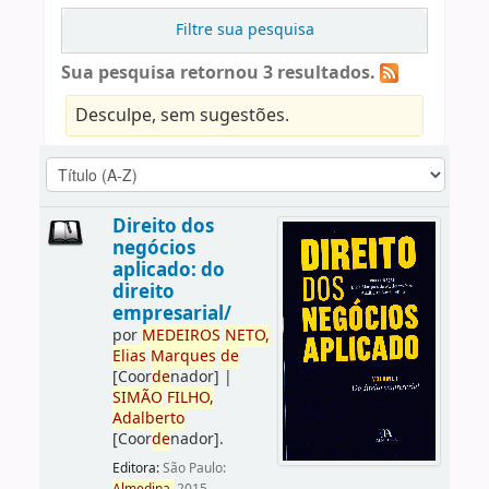
Filtre sua pesquisa
Sua pesquisa retornou 3 resultados.
Desculpe, sem sugestões.
Direito dos
negócios
aplicado: do
direito
empresarial/
por
ME
DE
IROS
NETO,
Elias
Marques
de
[Coor
de
nador]
|
SIMÃO
FILHO,
Adalberto
[Coor
de
nador]
.
Editora:
São Paulo: