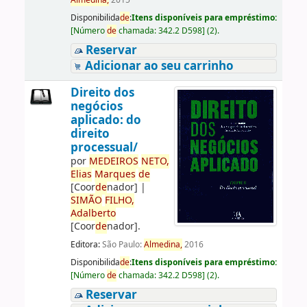
Almedina,
2015
Disponibilida
de
:
Itens disponíveis para empréstimo:
[
Número
de
chamada:
342.2 D598
]
(2).
Reservar
Adicionar ao seu carrinho
Direito dos
negócios
aplicado: do
direito
processual/
por
ME
DE
IROS
NETO,
Elias
Marques
de
[Coor
de
nador]
|
SIMÃO
FILHO,
Adalberto
[Coor
de
nador]
.
Editora:
São Paulo:
Almedina,
2016
Disponibilida
de
:
Itens disponíveis para empréstimo:
[
Número
de
chamada:
342.2 D598
]
(2).
Reservar