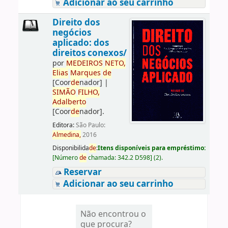
Adicionar ao seu carrinho
Direito dos
negócios
aplicado: dos
direitos conexos/
por
ME
DE
IROS
NETO,
Elias
Marques
de
[Coor
de
nador]
|
SIMÃO
FILHO,
Adalberto
[Coor
de
nador]
.
Editora:
São Paulo:
Almedina,
2016
Disponibilida
de
:
Itens disponíveis para empréstimo:
[
Número
de
chamada:
342.2 D598
]
(2).
Reservar
Adicionar ao seu carrinho
Não encontrou o
que procura?