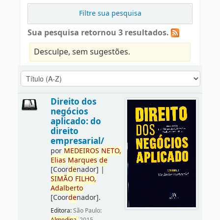
Filtre sua pesquisa
Sua pesquisa retornou 3 resultados.
Desculpe, sem sugestões.
Direito dos
negócios
aplicado: do
direito
empresarial/
por
ME
DE
IROS
NETO,
Elias
Marques
de
[Coor
de
nador]
|
SIMÃO
FILHO,
Adalberto
[Coor
de
nador]
.
Editora:
São Paulo: