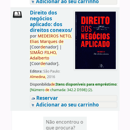
Adicionar ao seu carrinho
Direito dos
negócios
aplicado: dos
direitos conexos/
por
ME
DE
IROS
NETO,
Elias
Marques
de
[Coor
de
nador]
|
SIMÃO
FILHO,
Adalberto
[Coor
de
nador]
.
Editora:
São Paulo:
Almedina,
2016
Disponibilida
de
:
Itens disponíveis para empréstimo:
[
Número
de
chamada:
342.2 D598
]
(2).
Reservar
Adicionar ao seu carrinho
Não encontrou o
que procura?