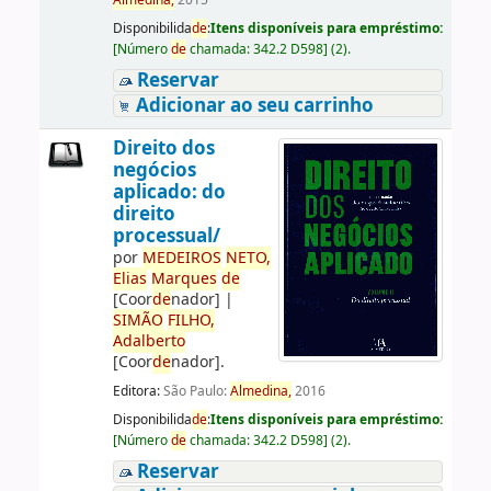
Almedina,
2015
Disponibilida
de
:
Itens disponíveis para empréstimo:
[
Número
de
chamada:
342.2 D598
]
(2).
Reservar
Adicionar ao seu carrinho
Direito dos
negócios
aplicado: do
direito
processual/
por
ME
DE
IROS
NETO,
Elias
Marques
de
[Coor
de
nador]
|
SIMÃO
FILHO,
Adalberto
[Coor
de
nador]
.
Editora:
São Paulo:
Almedina,
2016
Disponibilida
de
:
Itens disponíveis para empréstimo:
[
Número
de
chamada:
342.2 D598
]
(2).
Reservar