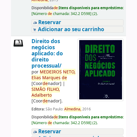
Almedina,
2015
Disponibilida
de
:
Itens disponíveis para empréstimo:
[
Número
de
chamada:
342.2 D598
]
(2).
Reservar
Adicionar ao seu carrinho
Direito dos
negócios
aplicado: do
direito
processual/
por
ME
DE
IROS
NETO,
Elias
Marques
de
[Coor
de
nador]
|
SIMÃO
FILHO,
Adalberto
[Coor
de
nador]
.
Editora:
São Paulo:
Almedina,
2016
Disponibilida
de
:
Itens disponíveis para empréstimo:
[
Número
de
chamada:
342.2 D598
]
(2).
Reservar