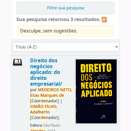
Filtre sua pesquisa
Sua pesquisa retornou 3 resultados.
Desculpe, sem sugestões.
Direito dos
negócios
aplicado: do
direito
empresarial/
por
ME
DE
IROS
NETO,
Elias
Marques
de
[Coor
de
nador]
|
SIMÃO
FILHO,
Adalberto
[Coor
de
nador]
.
Editora:
São Paulo: