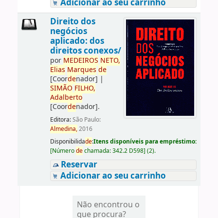
Adicionar ao seu carrinho
Direito dos
negócios
aplicado: dos
direitos conexos/
por
ME
DE
IROS
NETO,
Elias
Marques
de
[Coor
de
nador]
|
SIMÃO
FILHO,
Adalberto
[Coor
de
nador]
.
Editora:
São Paulo:
Almedina,
2016
Disponibilida
de
:
Itens disponíveis para empréstimo:
[
Número
de
chamada:
342.2 D598
]
(2).
Reservar
Adicionar ao seu carrinho
Não encontrou o
que procura?