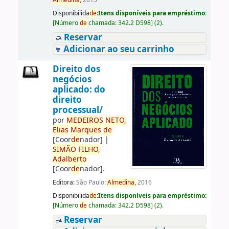
Almedina,
2015
Disponibilida
de
:
Itens disponíveis para empréstimo:
[
Número
de
chamada:
342.2 D598
]
(2).
Reservar
Adicionar ao seu carrinho
Direito dos
negócios
aplicado: do
direito
processual/
por
ME
DE
IROS
NETO,
Elias
Marques
de
[Coor
de
nador]
|
SIMÃO
FILHO,
Adalberto
[Coor
de
nador]
.
Editora:
São Paulo:
Almedina,
2016
Disponibilida
de
:
Itens disponíveis para empréstimo:
[
Número
de
chamada:
342.2 D598
]
(2).
Reservar