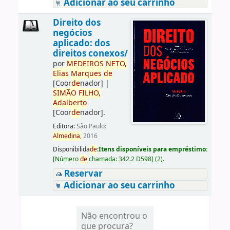
Adicionar ao seu carrinho
Direito dos
negócios
aplicado: dos
direitos conexos/
por
ME
DE
IROS
NETO,
Elias
Marques
de
[Coor
de
nador]
|
SIMÃO
FILHO,
Adalberto
[Coor
de
nador]
.
Editora:
São Paulo:
Almedina,
2016
Disponibilida
de
:
Itens disponíveis para empréstimo:
[
Número
de
chamada:
342.2 D598
]
(2).
Reservar
Adicionar ao seu carrinho
Não encontrou o
que procura?