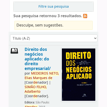
Filtre sua pesquisa
Sua pesquisa retornou 3 resultados.
Desculpe, sem sugestões.
Direito dos
negócios
aplicado: do
direito
empresarial/
por
ME
DE
IROS
NETO,
Elias
Marques
de
[Coor
de
nador]
|
SIMÃO
FILHO,
Adalberto
[Coor
de
nador]
.
Editora:
São Paulo: