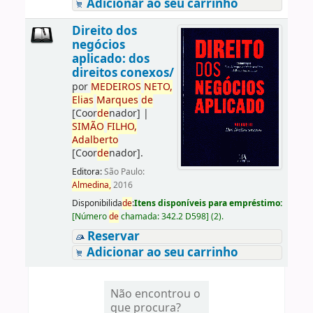
Adicionar ao seu carrinho
Direito dos
negócios
aplicado: dos
direitos conexos/
por
ME
DE
IROS
NETO,
Elias
Marques
de
[Coor
de
nador]
|
SIMÃO
FILHO,
Adalberto
[Coor
de
nador]
.
Editora:
São Paulo:
Almedina,
2016
Disponibilida
de
:
Itens disponíveis para empréstimo:
[
Número
de
chamada:
342.2 D598
]
(2).
Reservar
Adicionar ao seu carrinho
Não encontrou o
que procura?