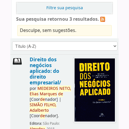
Filtre sua pesquisa
Sua pesquisa retornou 3 resultados.
Desculpe, sem sugestões.
Direito dos
negócios
aplicado: do
direito
empresarial/
por
ME
DE
IROS
NETO,
Elias
Marques
de
[Coor
de
nador]
|
SIMÃO
FILHO,
Adalberto
[Coor
de
nador]
.
Editora:
São Paulo: