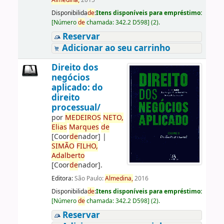
Almedina,
2015
Disponibilida
de
:
Itens disponíveis para empréstimo:
[
Número
de
chamada:
342.2 D598
]
(2).
Reservar
Adicionar ao seu carrinho
Direito dos
negócios
aplicado: do
direito
processual/
por
ME
DE
IROS
NETO,
Elias
Marques
de
[Coor
de
nador]
|
SIMÃO
FILHO,
Adalberto
[Coor
de
nador]
.
Editora:
São Paulo:
Almedina,
2016
Disponibilida
de
:
Itens disponíveis para empréstimo:
[
Número
de
chamada:
342.2 D598
]
(2).
Reservar