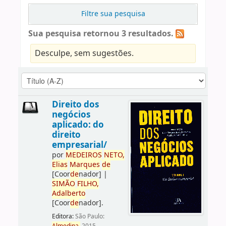
Filtre sua pesquisa
Sua pesquisa retornou 3 resultados.
Desculpe, sem sugestões.
Direito dos
negócios
aplicado: do
direito
empresarial/
por
ME
DE
IROS
NETO,
Elias
Marques
de
[Coor
de
nador]
|
SIMÃO
FILHO,
Adalberto
[Coor
de
nador]
.
Editora:
São Paulo: