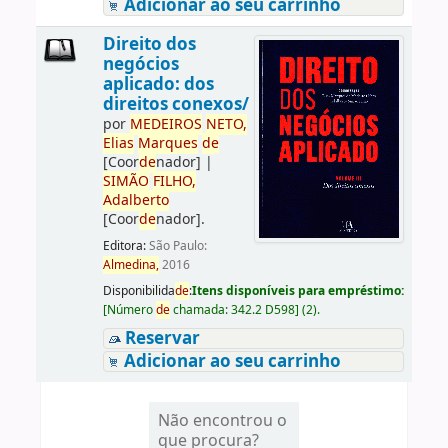
Adicionar ao seu carrinho
Direito dos
negócios
aplicado: dos
direitos conexos/
por
ME
DE
IROS
NETO,
Elias
Marques
de
[Coor
de
nador]
|
SIMÃO
FILHO,
Adalberto
[Coor
de
nador]
.
Editora:
São Paulo:
Almedina,
2016
Disponibilida
de
:
Itens disponíveis para empréstimo:
[
Número
de
chamada:
342.2 D598
]
(2).
Reservar
Adicionar ao seu carrinho
Não encontrou o
que procura?