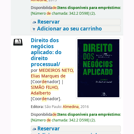
Almedina,
2015
Disponibilida
de
:
Itens disponíveis para empréstimo:
[
Número
de
chamada:
342.2 D598
]
(2).
Reservar
Adicionar ao seu carrinho
Direito dos
negócios
aplicado: do
direito
processual/
por
ME
DE
IROS
NETO,
Elias
Marques
de
[Coor
de
nador]
|
SIMÃO
FILHO,
Adalberto
[Coor
de
nador]
.
Editora:
São Paulo:
Almedina,
2016
Disponibilida
de
:
Itens disponíveis para empréstimo:
[
Número
de
chamada:
342.2 D598
]
(2).
Reservar