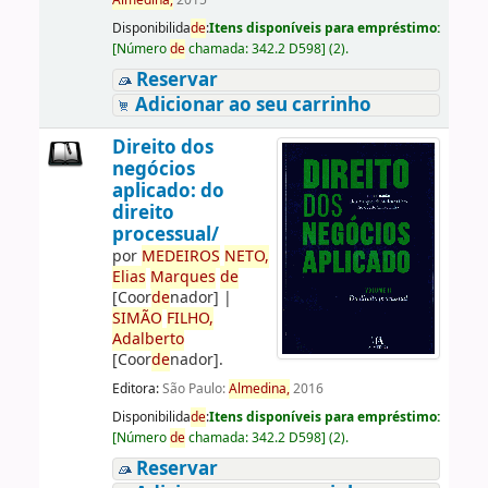
Almedina,
2015
Disponibilida
de
:
Itens disponíveis para empréstimo:
[
Número
de
chamada:
342.2 D598
]
(2).
Reservar
Adicionar ao seu carrinho
Direito dos
negócios
aplicado: do
direito
processual/
por
ME
DE
IROS
NETO,
Elias
Marques
de
[Coor
de
nador]
|
SIMÃO
FILHO,
Adalberto
[Coor
de
nador]
.
Editora:
São Paulo:
Almedina,
2016
Disponibilida
de
:
Itens disponíveis para empréstimo:
[
Número
de
chamada:
342.2 D598
]
(2).
Reservar