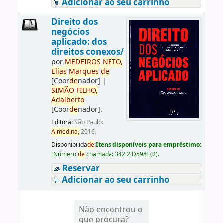
Adicionar ao seu carrinho
Direito dos
negócios
aplicado: dos
direitos conexos/
por
ME
DE
IROS
NETO,
Elias
Marques
de
[Coor
de
nador]
|
SIMÃO
FILHO,
Adalberto
[Coor
de
nador]
.
Editora:
São Paulo:
Almedina,
2016
Disponibilida
de
:
Itens disponíveis para empréstimo:
[
Número
de
chamada:
342.2 D598
]
(2).
Reservar
Adicionar ao seu carrinho
Não encontrou o
que procura?