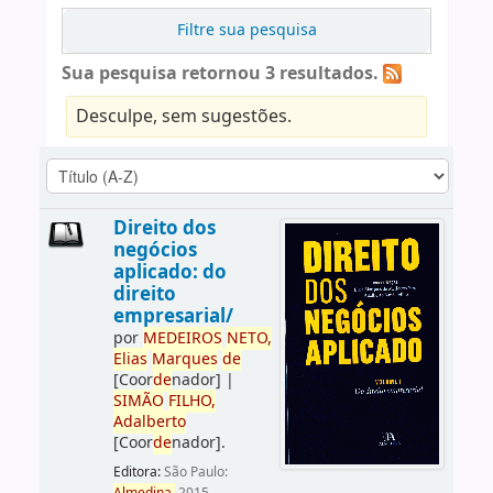
Filtre sua pesquisa
Sua pesquisa retornou 3 resultados.
Desculpe, sem sugestões.
Direito dos
negócios
aplicado: do
direito
empresarial/
por
ME
DE
IROS
NETO,
Elias
Marques
de
[Coor
de
nador]
|
SIMÃO
FILHO,
Adalberto
[Coor
de
nador]
.
Editora:
São Paulo: