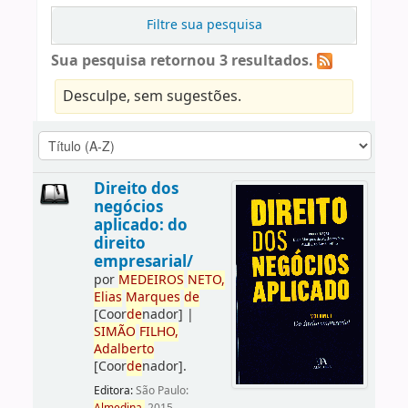
Filtre sua pesquisa
Sua pesquisa retornou 3 resultados.
Desculpe, sem sugestões.
Direito dos
negócios
aplicado: do
direito
empresarial/
por
ME
DE
IROS
NETO,
Elias
Marques
de
[Coor
de
nador]
|
SIMÃO
FILHO,
Adalberto
[Coor
de
nador]
.
Editora:
São Paulo: