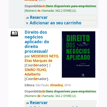
Almedina,
2015
Disponibilida
de
:
Itens disponíveis para empréstimo:
[
Número
de
chamada:
342.2 D598
]
(2).
Reservar
Adicionar ao seu carrinho
Direito dos
negócios
aplicado: do
direito
processual/
por
ME
DE
IROS
NETO,
Elias
Marques
de
[Coor
de
nador]
|
SIMÃO
FILHO,
Adalberto
[Coor
de
nador]
.
Editora:
São Paulo:
Almedina,
2016
Disponibilida
de
:
Itens disponíveis para empréstimo:
[
Número
de
chamada:
342.2 D598
]
(2).
Reservar