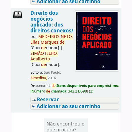
Adicionar ao seu carrinho
Direito dos
negócios
aplicado: dos
direitos conexos/
por
ME
DE
IROS
NETO,
Elias
Marques
de
[Coor
de
nador]
|
SIMÃO
FILHO,
Adalberto
[Coor
de
nador]
.
Editora:
São Paulo:
Almedina,
2016
Disponibilida
de
:
Itens disponíveis para empréstimo:
[
Número
de
chamada:
342.2 D598
]
(2).
Reservar
Adicionar ao seu carrinho
Não encontrou o
que procura?