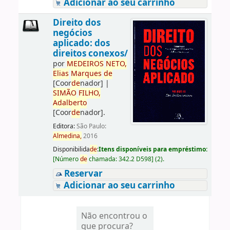
Adicionar ao seu carrinho
Direito dos
negócios
aplicado: dos
direitos conexos/
por
ME
DE
IROS
NETO,
Elias
Marques
de
[Coor
de
nador]
|
SIMÃO
FILHO,
Adalberto
[Coor
de
nador]
.
Editora:
São Paulo:
Almedina,
2016
Disponibilida
de
:
Itens disponíveis para empréstimo:
[
Número
de
chamada:
342.2 D598
]
(2).
Reservar
Adicionar ao seu carrinho
Não encontrou o
que procura?