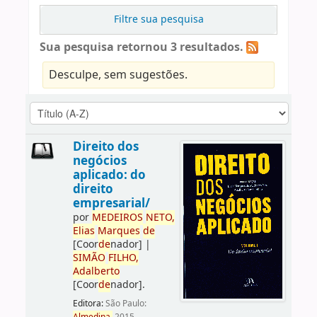
Filtre sua pesquisa
Sua pesquisa retornou 3 resultados.
Desculpe, sem sugestões.
Direito dos
negócios
aplicado: do
direito
empresarial/
por
ME
DE
IROS
NETO,
Elias
Marques
de
[Coor
de
nador]
|
SIMÃO
FILHO,
Adalberto
[Coor
de
nador]
.
Editora:
São Paulo: