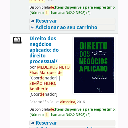
Almedina,
2015
Disponibilida
de
:
Itens disponíveis para empréstimo:
[
Número
de
chamada:
342.2 D598
]
(2).
Reservar
Adicionar ao seu carrinho
Direito dos
negócios
aplicado: do
direito
processual/
por
ME
DE
IROS
NETO,
Elias
Marques
de
[Coor
de
nador]
|
SIMÃO
FILHO,
Adalberto
[Coor
de
nador]
.
Editora:
São Paulo:
Almedina,
2016
Disponibilida
de
:
Itens disponíveis para empréstimo:
[
Número
de
chamada:
342.2 D598
]
(2).
Reservar