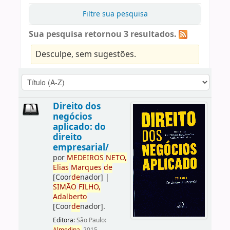
Filtre sua pesquisa
Sua pesquisa retornou 3 resultados.
Desculpe, sem sugestões.
Direito dos
negócios
aplicado: do
direito
empresarial/
por
ME
DE
IROS
NETO,
Elias
Marques
de
[Coor
de
nador]
|
SIMÃO
FILHO,
Adalberto
[Coor
de
nador]
.
Editora:
São Paulo: