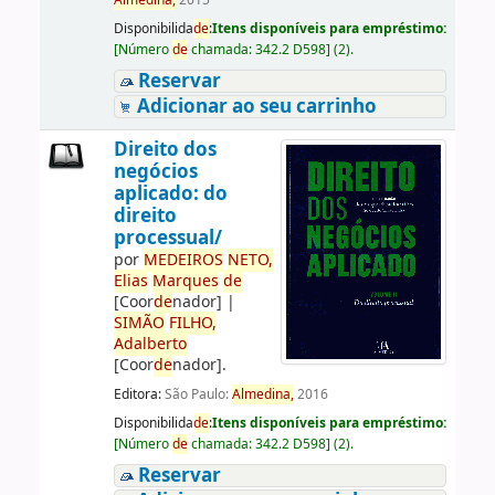
Almedina,
2015
Disponibilida
de
:
Itens disponíveis para empréstimo:
[
Número
de
chamada:
342.2 D598
]
(2).
Reservar
Adicionar ao seu carrinho
Direito dos
negócios
aplicado: do
direito
processual/
por
ME
DE
IROS
NETO,
Elias
Marques
de
[Coor
de
nador]
|
SIMÃO
FILHO,
Adalberto
[Coor
de
nador]
.
Editora:
São Paulo:
Almedina,
2016
Disponibilida
de
:
Itens disponíveis para empréstimo:
[
Número
de
chamada:
342.2 D598
]
(2).
Reservar