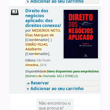
Adicionar ao seu carrinho
Direito dos
negócios
aplicado: dos
direitos conexos/
por
ME
DE
IROS
NETO,
Elias
Marques
de
[Coor
de
nador]
|
SIMÃO
FILHO,
Adalberto
[Coor
de
nador]
.
Editora:
São Paulo:
Almedina,
2016
Disponibilida
de
:
Itens disponíveis para empréstimo:
[
Número
de
chamada:
342.2 D598
]
(2).
Reservar
Adicionar ao seu carrinho
Não encontrou o
que procura?