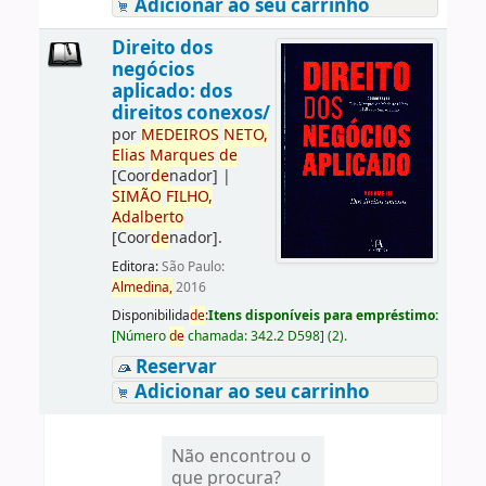
Adicionar ao seu carrinho
Direito dos
negócios
aplicado: dos
direitos conexos/
por
ME
DE
IROS
NETO,
Elias
Marques
de
[Coor
de
nador]
|
SIMÃO
FILHO,
Adalberto
[Coor
de
nador]
.
Editora:
São Paulo:
Almedina,
2016
Disponibilida
de
:
Itens disponíveis para empréstimo:
[
Número
de
chamada:
342.2 D598
]
(2).
Reservar
Adicionar ao seu carrinho
Não encontrou o
que procura?