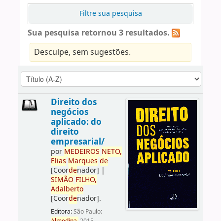
Filtre sua pesquisa
Sua pesquisa retornou 3 resultados.
Desculpe, sem sugestões.
Direito dos
negócios
aplicado: do
direito
empresarial/
por
ME
DE
IROS
NETO,
Elias
Marques
de
[Coor
de
nador]
|
SIMÃO
FILHO,
Adalberto
[Coor
de
nador]
.
Editora:
São Paulo: