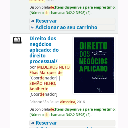
Almedina,
2015
Disponibilida
de
:
Itens disponíveis para empréstimo:
[
Número
de
chamada:
342.2 D598
]
(2).
Reservar
Adicionar ao seu carrinho
Direito dos
negócios
aplicado: do
direito
processual/
por
ME
DE
IROS
NETO,
Elias
Marques
de
[Coor
de
nador]
|
SIMÃO
FILHO,
Adalberto
[Coor
de
nador]
.
Editora:
São Paulo:
Almedina,
2016
Disponibilida
de
:
Itens disponíveis para empréstimo:
[
Número
de
chamada:
342.2 D598
]
(2).
Reservar