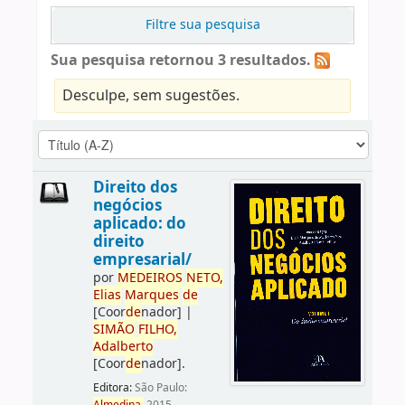
Filtre sua pesquisa
Sua pesquisa retornou 3 resultados.
Desculpe, sem sugestões.
Direito dos
negócios
aplicado: do
direito
empresarial/
por
ME
DE
IROS
NETO,
Elias
Marques
de
[Coor
de
nador]
|
SIMÃO
FILHO,
Adalberto
[Coor
de
nador]
.
Editora:
São Paulo: