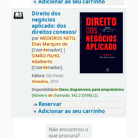
Adicionar ao seu carrinho
Direito dos
negócios
aplicado: dos
direitos conexos/
por
ME
DE
IROS
NETO,
Elias
Marques
de
[Coor
de
nador]
|
SIMÃO
FILHO,
Adalberto
[Coor
de
nador]
.
Editora:
São Paulo:
Almedina,
2016
Disponibilida
de
:
Itens disponíveis para empréstimo:
[
Número
de
chamada:
342.2 D598
]
(2).
Reservar
Adicionar ao seu carrinho
Não encontrou o
que procura?