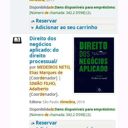
Almedina,
2015
Disponibilida
de
:
Itens disponíveis para empréstimo:
[
Número
de
chamada:
342.2 D598
]
(2).
Reservar
Adicionar ao seu carrinho
Direito dos
negócios
aplicado: do
direito
processual/
por
ME
DE
IROS
NETO,
Elias
Marques
de
[Coor
de
nador]
|
SIMÃO
FILHO,
Adalberto
[Coor
de
nador]
.
Editora:
São Paulo:
Almedina,
2016
Disponibilida
de
:
Itens disponíveis para empréstimo:
[
Número
de
chamada:
342.2 D598
]
(2).
Reservar