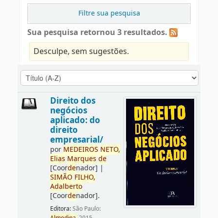
Filtre sua pesquisa
Sua pesquisa retornou 3 resultados.
Desculpe, sem sugestões.
Direito dos
negócios
aplicado: do
direito
empresarial/
por
ME
DE
IROS
NETO,
Elias
Marques
de
[Coor
de
nador]
|
SIMÃO
FILHO,
Adalberto
[Coor
de
nador]
.
Editora:
São Paulo: