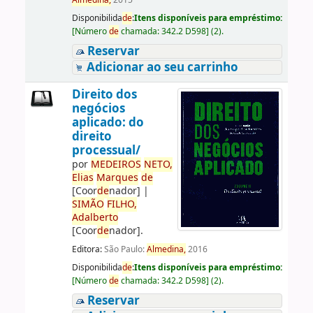
Almedina,
2015
Disponibilida
de
:
Itens disponíveis para empréstimo:
[
Número
de
chamada:
342.2 D598
]
(2).
Reservar
Adicionar ao seu carrinho
Direito dos
negócios
aplicado: do
direito
processual/
por
ME
DE
IROS
NETO,
Elias
Marques
de
[Coor
de
nador]
|
SIMÃO
FILHO,
Adalberto
[Coor
de
nador]
.
Editora:
São Paulo:
Almedina,
2016
Disponibilida
de
:
Itens disponíveis para empréstimo:
[
Número
de
chamada:
342.2 D598
]
(2).
Reservar