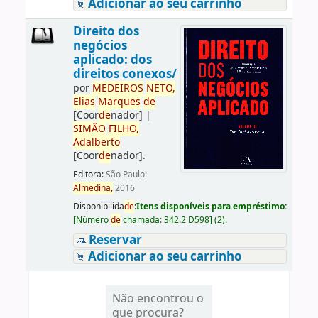
Adicionar ao seu carrinho
Direito dos
negócios
aplicado: dos
direitos conexos/
por
ME
DE
IROS
NETO,
Elias
Marques
de
[Coor
de
nador]
|
SIMÃO
FILHO,
Adalberto
[Coor
de
nador]
.
Editora:
São Paulo:
Almedina,
2016
Disponibilida
de
:
Itens disponíveis para empréstimo:
[
Número
de
chamada:
342.2 D598
]
(2).
Reservar
Adicionar ao seu carrinho
Não encontrou o
que procura?