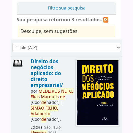
Filtre sua pesquisa
Sua pesquisa retornou 3 resultados.
Desculpe, sem sugestões.
Direito dos
negócios
aplicado: do
direito
empresarial/
por
ME
DE
IROS
NETO,
Elias
Marques
de
[Coor
de
nador]
|
SIMÃO
FILHO,
Adalberto
[Coor
de
nador]
.
Editora:
São Paulo: