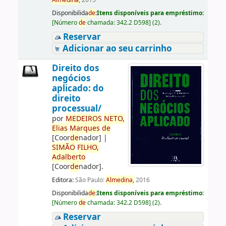
Almedina,
2015
Disponibilida
de
:
Itens disponíveis para empréstimo:
[
Número
de
chamada:
342.2 D598
]
(2).
Reservar
Adicionar ao seu carrinho
Direito dos
negócios
aplicado: do
direito
processual/
por
ME
DE
IROS
NETO,
Elias
Marques
de
[Coor
de
nador]
|
SIMÃO
FILHO,
Adalberto
[Coor
de
nador]
.
Editora:
São Paulo:
Almedina,
2016
Disponibilida
de
:
Itens disponíveis para empréstimo:
[
Número
de
chamada:
342.2 D598
]
(2).
Reservar