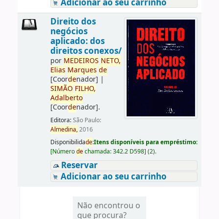
Adicionar ao seu carrinho
Direito dos
negócios
aplicado: dos
direitos conexos/
por
ME
DE
IROS
NETO,
Elias
Marques
de
[Coor
de
nador]
|
SIMÃO
FILHO,
Adalberto
[Coor
de
nador]
.
Editora:
São Paulo:
Almedina,
2016
Disponibilida
de
:
Itens disponíveis para empréstimo:
[
Número
de
chamada:
342.2 D598
]
(2).
Reservar
Adicionar ao seu carrinho
Não encontrou o
que procura?