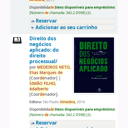
Almedina,
2015
Disponibilida
de
:
Itens disponíveis para empréstimo:
[
Número
de
chamada:
342.2 D598
]
(2).
Reservar
Adicionar ao seu carrinho
Direito dos
negócios
aplicado: do
direito
processual/
por
ME
DE
IROS
NETO,
Elias
Marques
de
[Coor
de
nador]
|
SIMÃO
FILHO,
Adalberto
[Coor
de
nador]
.
Editora:
São Paulo:
Almedina,
2016
Disponibilida
de
:
Itens disponíveis para empréstimo:
[
Número
de
chamada:
342.2 D598
]
(2).
Reservar