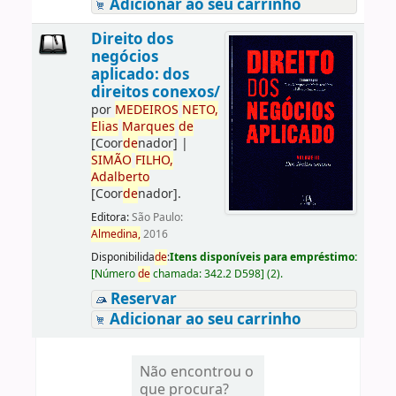
Adicionar ao seu carrinho
Direito dos
negócios
aplicado: dos
direitos conexos/
por
ME
DE
IROS
NETO,
Elias
Marques
de
[Coor
de
nador]
|
SIMÃO
FILHO,
Adalberto
[Coor
de
nador]
.
Editora:
São Paulo:
Almedina,
2016
Disponibilida
de
:
Itens disponíveis para empréstimo:
[
Número
de
chamada:
342.2 D598
]
(2).
Reservar
Adicionar ao seu carrinho
Não encontrou o
que procura?