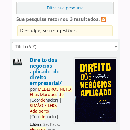
Filtre sua pesquisa
Sua pesquisa retornou 3 resultados.
Desculpe, sem sugestões.
Direito dos
negócios
aplicado: do
direito
empresarial/
por
ME
DE
IROS
NETO,
Elias
Marques
de
[Coor
de
nador]
|
SIMÃO
FILHO,
Adalberto
[Coor
de
nador]
.
Editora:
São Paulo: