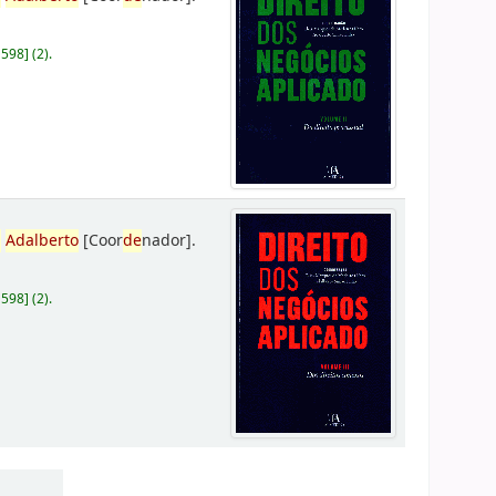
D598
]
(2).
,
Adalberto
[Coor
de
nador]
.
D598
]
(2).