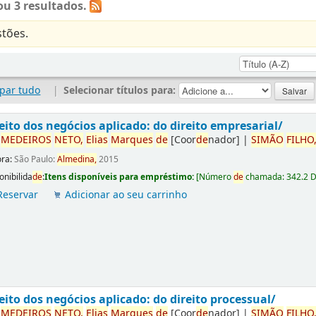
u 3 resultados.
tões.
par tudo
|
Selecionar títulos para:
eito dos negócios aplicado: do direito empresarial/
r
ME
DE
IROS
NETO,
Elias
Marques
de
[Coor
de
nador]
|
SIMÃO
FILHO
ora:
São Paulo:
Almedina,
2015
onibilida
de
:
Itens disponíveis para empréstimo:
[
Número
de
chamada:
342.2 
Reservar
Adicionar ao seu carrinho
eito dos negócios aplicado: do direito processual/
r
ME
DE
IROS
NETO,
Elias
Marques
de
[Coor
de
nador]
|
SIMÃO
FILHO