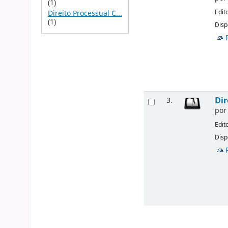
(1)
Edit
Direito Processual C...
(1)
Disp
Dir
3.
po
Edit
Disp