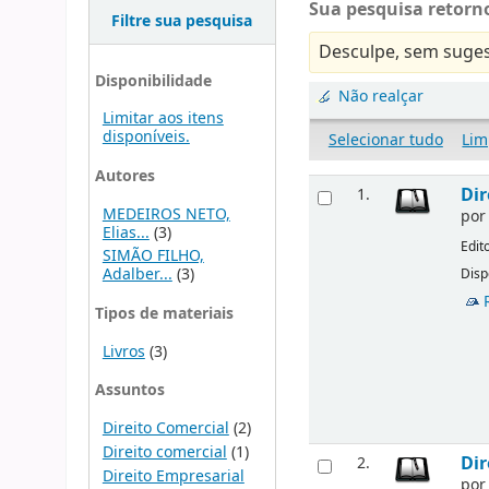
Sua pesquisa retorno
Filtre sua pesquisa
Desculpe, sem suges
Disponibilidade
Não realçar
Limitar aos itens
disponíveis.
Selecionar tudo
Lim
Autores
Dir
1.
MEDEIROS NETO,
po
Elias...
(3)
Edit
SIMÃO FILHO,
Adalber...
(3)
Disp
Tipos de materiais
Livros
(3)
Assuntos
Direito Comercial
(2)
Direito comercial
(1)
Dir
2.
Direito Empresarial
po