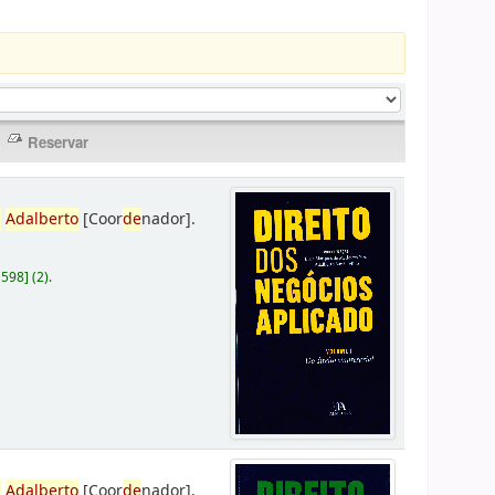
,
Adalberto
[Coor
de
nador]
.
D598
]
(2).
,
Adalberto
[Coor
de
nador]
.