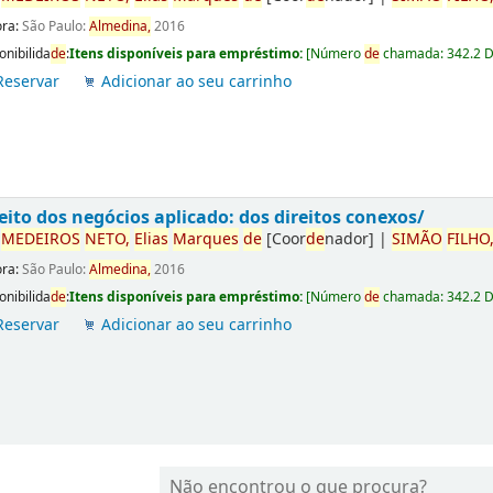
ora:
São Paulo:
Almedina,
2016
onibilida
de
:
Itens disponíveis para empréstimo:
[
Número
de
chamada:
342.2 
Reservar
Adicionar ao seu carrinho
eito dos negócios aplicado: dos direitos conexos/
r
ME
DE
IROS
NETO,
Elias
Marques
de
[Coor
de
nador]
|
SIMÃO
FILHO
ora:
São Paulo:
Almedina,
2016
onibilida
de
:
Itens disponíveis para empréstimo:
[
Número
de
chamada:
342.2 
Reservar
Adicionar ao seu carrinho
Não encontrou o que procura?