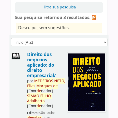
Filtre sua pesquisa
Sua pesquisa retornou 3 resultados.
Desculpe, sem sugestões.
Direito dos
negócios
aplicado: do
direito
empresarial/
por
ME
DE
IROS
NETO,
Elias
Marques
de
[Coor
de
nador]
|
SIMÃO
FILHO,
Adalberto
[Coor
de
nador]
.
Editora:
São Paulo: