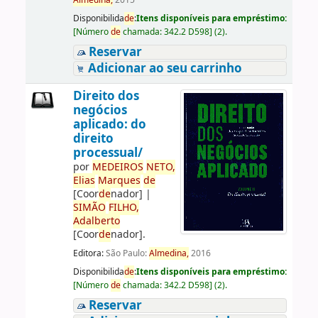
Almedina,
2015
Disponibilida
de
:
Itens disponíveis para empréstimo:
[
Número
de
chamada:
342.2 D598
]
(2).
Reservar
Adicionar ao seu carrinho
Direito dos
negócios
aplicado: do
direito
processual/
por
ME
DE
IROS
NETO,
Elias
Marques
de
[Coor
de
nador]
|
SIMÃO
FILHO,
Adalberto
[Coor
de
nador]
.
Editora:
São Paulo:
Almedina,
2016
Disponibilida
de
:
Itens disponíveis para empréstimo:
[
Número
de
chamada:
342.2 D598
]
(2).
Reservar