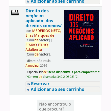
Adicionar ao seu carrinho
Direito dos
negócios
aplicado: dos
direitos conexos/
por
ME
DE
IROS
NETO,
Elias
Marques
de
[Coor
de
nador]
|
SIMÃO
FILHO,
Adalberto
[Coor
de
nador]
.
Editora:
São Paulo:
Almedina,
2016
Disponibilida
de
:
Itens disponíveis para empréstimo:
[
Número
de
chamada:
342.2 D598
]
(2).
Reservar
Adicionar ao seu carrinho
Não encontrou o
que procura?