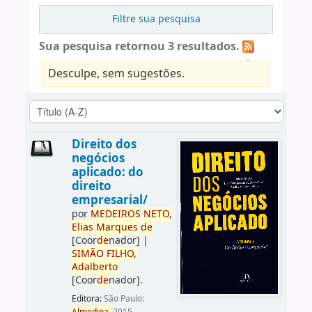
Filtre sua pesquisa
Sua pesquisa retornou 3 resultados.
Desculpe, sem sugestões.
Direito dos
negócios
aplicado: do
direito
empresarial/
por
ME
DE
IROS
NETO,
Elias
Marques
de
[Coor
de
nador]
|
SIMÃO
FILHO,
Adalberto
[Coor
de
nador]
.
Editora:
São Paulo: