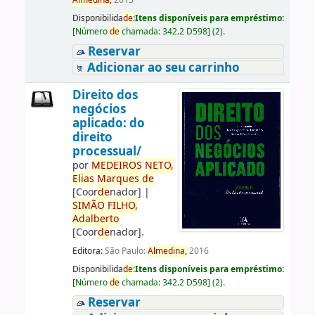
Almedina,
2015
Disponibilida
de
:
Itens disponíveis para empréstimo:
[
Número
de
chamada:
342.2 D598
]
(2).
Reservar
Adicionar ao seu carrinho
Direito dos
negócios
aplicado: do
direito
processual/
por
ME
DE
IROS
NETO,
Elias
Marques
de
[Coor
de
nador]
|
SIMÃO
FILHO,
Adalberto
[Coor
de
nador]
.
Editora:
São Paulo:
Almedina,
2016
Disponibilida
de
:
Itens disponíveis para empréstimo:
[
Número
de
chamada:
342.2 D598
]
(2).
Reservar