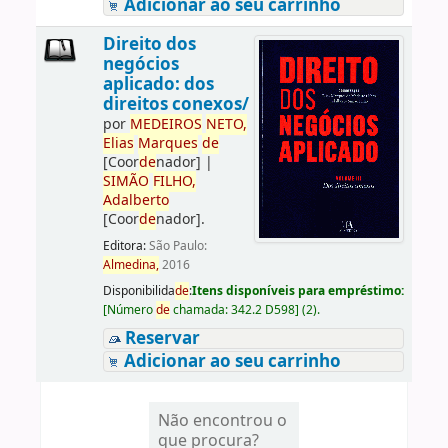
Adicionar ao seu carrinho
Direito dos
negócios
aplicado: dos
direitos conexos/
por
ME
DE
IROS
NETO,
Elias
Marques
de
[Coor
de
nador]
|
SIMÃO
FILHO,
Adalberto
[Coor
de
nador]
.
Editora:
São Paulo:
Almedina,
2016
Disponibilida
de
:
Itens disponíveis para empréstimo:
[
Número
de
chamada:
342.2 D598
]
(2).
Reservar
Adicionar ao seu carrinho
Não encontrou o
que procura?