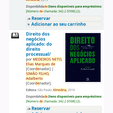
Almedina,
2015
Disponibilida
de
:
Itens disponíveis para empréstimo:
[
Número
de
chamada:
342.2 D598
]
(2).
Reservar
Adicionar ao seu carrinho
Direito dos
negócios
aplicado: do
direito
processual/
por
ME
DE
IROS
NETO,
Elias
Marques
de
[Coor
de
nador]
|
SIMÃO
FILHO,
Adalberto
[Coor
de
nador]
.
Editora:
São Paulo:
Almedina,
2016
Disponibilida
de
:
Itens disponíveis para empréstimo:
[
Número
de
chamada:
342.2 D598
]
(2).
Reservar