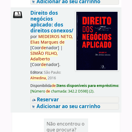
Adicionar ao seu carrinho
Direito dos
negócios
aplicado: dos
direitos conexos/
por
ME
DE
IROS
NETO,
Elias
Marques
de
[Coor
de
nador]
|
SIMÃO
FILHO,
Adalberto
[Coor
de
nador]
.
Editora:
São Paulo:
Almedina,
2016
Disponibilida
de
:
Itens disponíveis para empréstimo:
[
Número
de
chamada:
342.2 D598
]
(2).
Reservar
Adicionar ao seu carrinho
Não encontrou o
que procura?