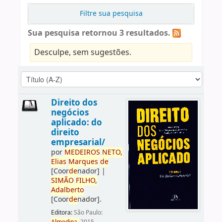
Filtre sua pesquisa
Sua pesquisa retornou 3 resultados.
Desculpe, sem sugestões.
Direito dos
negócios
aplicado: do
direito
empresarial/
por
ME
DE
IROS
NETO,
Elias
Marques
de
[Coor
de
nador]
|
SIMÃO
FILHO,
Adalberto
[Coor
de
nador]
.
Editora:
São Paulo: