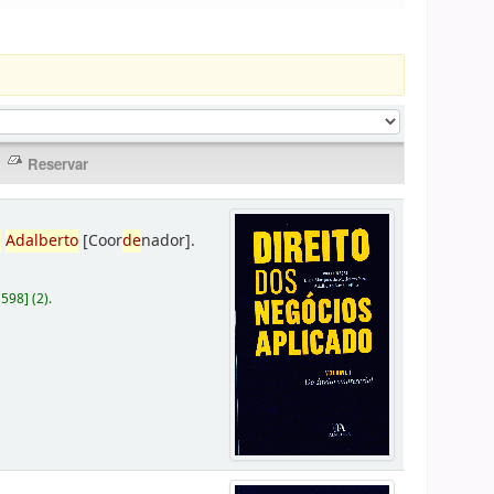
,
Adalberto
[Coor
de
nador]
.
D598
]
(2).