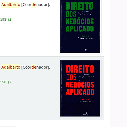
,
Adalberto
[Coor
de
nador]
.
D598
]
(2).
,
Adalberto
[Coor
de
nador]
.
D598
]
(2).