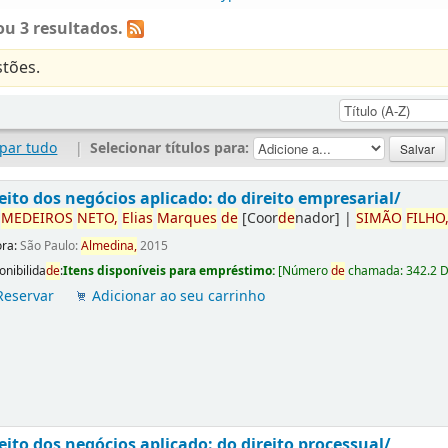
u 3 resultados.
tões.
par tudo
|
Selecionar títulos para:
eito dos negócios aplicado: do direito empresarial/
r
ME
DE
IROS
NETO,
Elias
Marques
de
[Coor
de
nador]
|
SIMÃO
FILHO
ora:
São Paulo:
Almedina,
2015
onibilida
de
:
Itens disponíveis para empréstimo:
[
Número
de
chamada:
342.2 
Reservar
Adicionar ao seu carrinho
eito dos negócios aplicado: do direito processual/