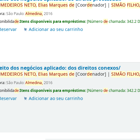
r
ME
DE
IROS
NETO,
Elias
Marques
de
[Coor
de
nador]
|
SIMÃO
FILHO
ora:
São Paulo:
Almedina,
2016
onibilida
de
:
Itens disponíveis para empréstimo:
[
Número
de
chamada:
342.2 
Reservar
Adicionar ao seu carrinho
eito dos negócios aplicado: dos direitos conexos/
r
ME
DE
IROS
NETO,
Elias
Marques
de
[Coor
de
nador]
|
SIMÃO
FILHO
ora:
São Paulo:
Almedina,
2016
onibilida
de
:
Itens disponíveis para empréstimo:
[
Número
de
chamada:
342.2 
Reservar
Adicionar ao seu carrinho