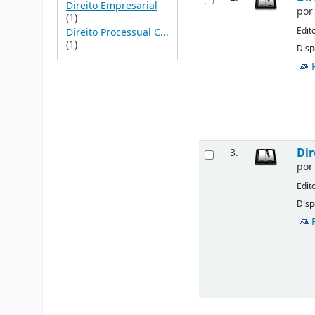
Direito Empresarial
po
(1)
Edit
Direito Processual C...
(1)
Disp
Dir
3.
po
Edit
Disp