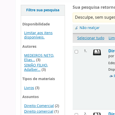
Sua pesquisa retorno
Filtre sua pesquisa
Desculpe, sem suges
Disponibilidade
Não realçar
Limitar aos itens
disponíveis.
Selecionar tudo
Lim
Autores
Dir
1.
MEDEIROS NETO,
po
Elias...
(3)
Edit
SIMÃO FILHO,
Adalber...
(3)
Disp
Tipos de materiais
Livros
(3)
Assuntos
Direito Comercial
(2)
Direito comercial
(1)
Dir
2.