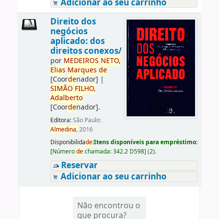
Adicionar ao seu carrinho
Direito dos
negócios
aplicado: dos
direitos conexos/
por
ME
DE
IROS
NETO,
Elias
Marques
de
[Coor
de
nador]
|
SIMÃO
FILHO,
Adalberto
[Coor
de
nador]
.
Editora:
São Paulo:
Almedina,
2016
Disponibilida
de
:
Itens disponíveis para empréstimo:
[
Número
de
chamada:
342.2 D598
]
(2).
Reservar
Adicionar ao seu carrinho
Não encontrou o
que procura?