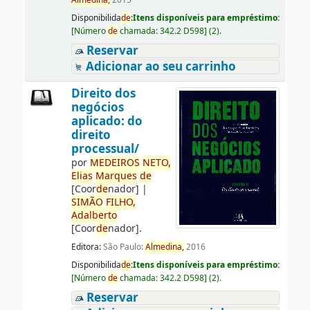
Almedina,
2015
Disponibilida
de
:
Itens disponíveis para empréstimo:
[
Número
de
chamada:
342.2 D598
]
(2).
Reservar
Adicionar ao seu carrinho
Direito dos
negócios
aplicado: do
direito
processual/
por
ME
DE
IROS
NETO,
Elias
Marques
de
[Coor
de
nador]
|
SIMÃO
FILHO,
Adalberto
[Coor
de
nador]
.
Editora:
São Paulo:
Almedina,
2016
Disponibilida
de
:
Itens disponíveis para empréstimo:
[
Número
de
chamada:
342.2 D598
]
(2).
Reservar