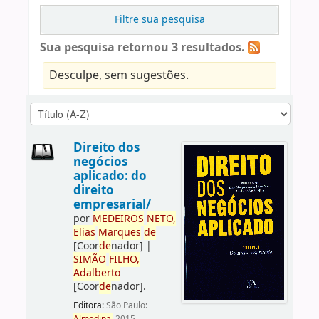
Filtre sua pesquisa
Sua pesquisa retornou 3 resultados.
Desculpe, sem sugestões.
Direito dos
negócios
aplicado: do
direito
empresarial/
por
ME
DE
IROS
NETO,
Elias
Marques
de
[Coor
de
nador]
|
SIMÃO
FILHO,
Adalberto
[Coor
de
nador]
.
Editora:
São Paulo: