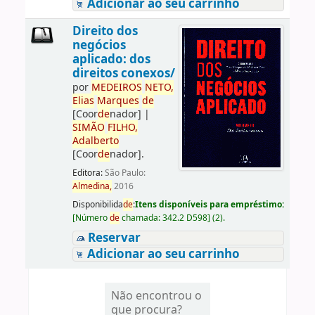
Adicionar ao seu carrinho
Direito dos
negócios
aplicado: dos
direitos conexos/
por
ME
DE
IROS
NETO,
Elias
Marques
de
[Coor
de
nador]
|
SIMÃO
FILHO,
Adalberto
[Coor
de
nador]
.
Editora:
São Paulo:
Almedina,
2016
Disponibilida
de
:
Itens disponíveis para empréstimo:
[
Número
de
chamada:
342.2 D598
]
(2).
Reservar
Adicionar ao seu carrinho
Não encontrou o
que procura?