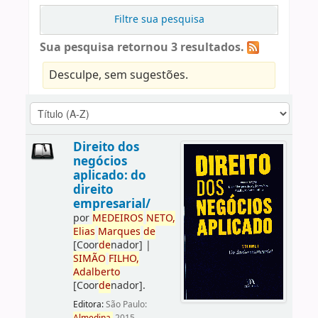
Filtre sua pesquisa
Sua pesquisa retornou 3 resultados.
Desculpe, sem sugestões.
Direito dos
negócios
aplicado: do
direito
empresarial/
por
ME
DE
IROS
NETO,
Elias
Marques
de
[Coor
de
nador]
|
SIMÃO
FILHO,
Adalberto
[Coor
de
nador]
.
Editora:
São Paulo: