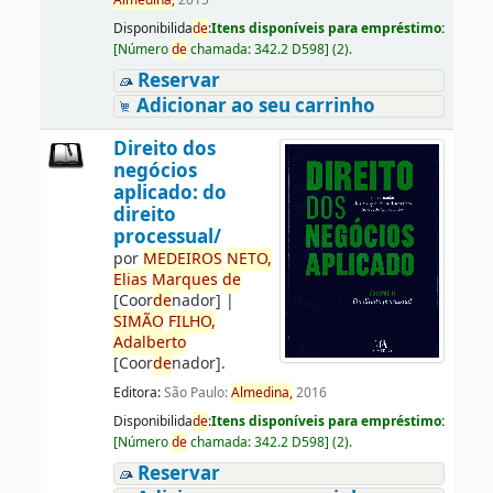
Almedina,
2015
Disponibilida
de
:
Itens disponíveis para empréstimo:
[
Número
de
chamada:
342.2 D598
]
(2).
Reservar
Adicionar ao seu carrinho
Direito dos
negócios
aplicado: do
direito
processual/
por
ME
DE
IROS
NETO,
Elias
Marques
de
[Coor
de
nador]
|
SIMÃO
FILHO,
Adalberto
[Coor
de
nador]
.
Editora:
São Paulo:
Almedina,
2016
Disponibilida
de
:
Itens disponíveis para empréstimo:
[
Número
de
chamada:
342.2 D598
]
(2).
Reservar