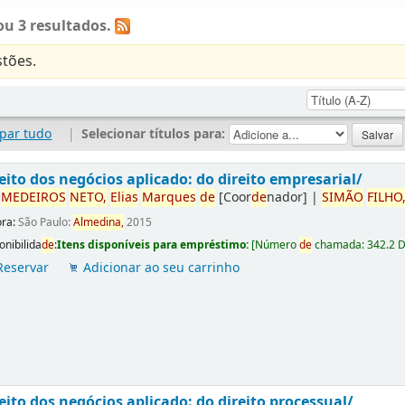
u 3 resultados.
tões.
par tudo
|
Selecionar títulos para:
eito dos negócios aplicado: do direito empresarial/
r
ME
DE
IROS
NETO,
Elias
Marques
de
[Coor
de
nador]
|
SIMÃO
FILHO
ora:
São Paulo:
Almedina,
2015
onibilida
de
:
Itens disponíveis para empréstimo:
[
Número
de
chamada:
342.2 
Reservar
Adicionar ao seu carrinho
eito dos negócios aplicado: do direito processual/