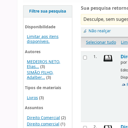
Sua pesquisa retorno
Filtre sua pesquisa
Desculpe, sem suges
Disponibilidade
Não realçar
Limitar aos itens
disponíveis.
Selecionar tudo
Lim
Autores
Dir
1.
MEDEIROS NETO,
po
Elias...
(3)
Edit
SIMÃO FILHO,
Adalber...
(3)
Disp
Tipos de materiais
Livros
(3)
Assuntos
Direito Comercial
(2)
Direito comercial
(1)
Dir
2.