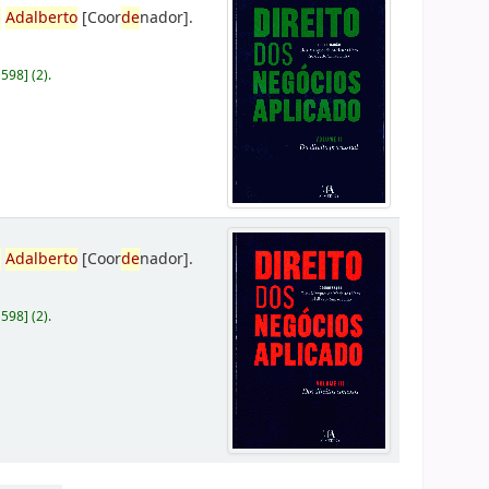
,
Adalberto
[Coor
de
nador]
.
D598
]
(2).
,
Adalberto
[Coor
de
nador]
.
D598
]
(2).