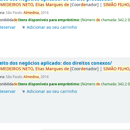
r
ME
DE
IROS
NETO,
Elias
Marques
de
[Coor
de
nador]
|
SIMÃO
FILHO
ora:
São Paulo:
Almedina,
2016
onibilida
de
:
Itens disponíveis para empréstimo:
[
Número
de
chamada:
342.2 
Reservar
Adicionar ao seu carrinho
eito dos negócios aplicado: dos direitos conexos/
r
ME
DE
IROS
NETO,
Elias
Marques
de
[Coor
de
nador]
|
SIMÃO
FILHO
ora:
São Paulo:
Almedina,
2016
onibilida
de
:
Itens disponíveis para empréstimo:
[
Número
de
chamada:
342.2 
Reservar
Adicionar ao seu carrinho