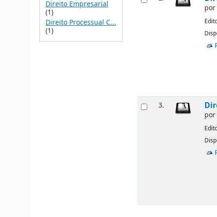
Direito Empresarial
po
(1)
Edit
Direito Processual C...
(1)
Disp
Dir
3.
po
Edit
Disp