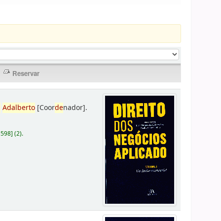
,
Adalberto
[Coor
de
nador]
.
D598
]
(2).