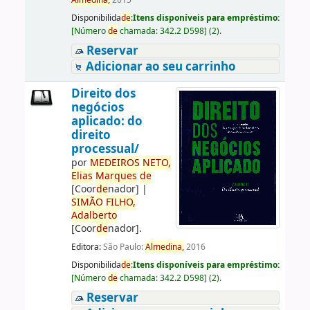
Almedina,
2015
Disponibilida
de
:
Itens disponíveis para empréstimo:
[
Número
de
chamada:
342.2 D598
]
(2).
Reservar
Adicionar ao seu carrinho
Direito dos
negócios
aplicado: do
direito
processual/
por
ME
DE
IROS
NETO,
Elias
Marques
de
[Coor
de
nador]
|
SIMÃO
FILHO,
Adalberto
[Coor
de
nador]
.
Editora:
São Paulo:
Almedina,
2016
Disponibilida
de
:
Itens disponíveis para empréstimo:
[
Número
de
chamada:
342.2 D598
]
(2).
Reservar