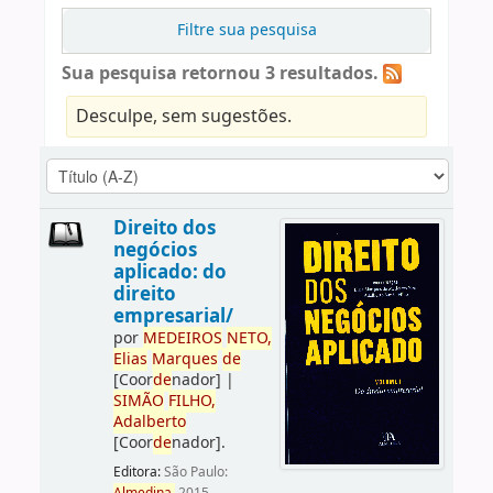
Filtre sua pesquisa
Sua pesquisa retornou 3 resultados.
Desculpe, sem sugestões.
Direito dos
negócios
aplicado: do
direito
empresarial/
por
ME
DE
IROS
NETO,
Elias
Marques
de
[Coor
de
nador]
|
SIMÃO
FILHO,
Adalberto
[Coor
de
nador]
.
Editora:
São Paulo: