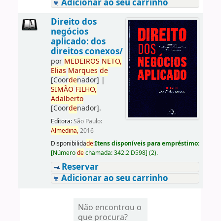
Adicionar ao seu carrinho
Direito dos
negócios
aplicado: dos
direitos conexos/
por
ME
DE
IROS
NETO,
Elias
Marques
de
[Coor
de
nador]
|
SIMÃO
FILHO,
Adalberto
[Coor
de
nador]
.
Editora:
São Paulo:
Almedina,
2016
Disponibilida
de
:
Itens disponíveis para empréstimo:
[
Número
de
chamada:
342.2 D598
]
(2).
Reservar
Adicionar ao seu carrinho
Não encontrou o
que procura?