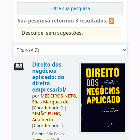
Filtre sua pesquisa
Sua pesquisa retornou 3 resultados.
Desculpe, sem sugestões.
Direito dos
negócios
aplicado: do
direito
empresarial/
por
ME
DE
IROS
NETO,
Elias
Marques
de
[Coor
de
nador]
|
SIMÃO
FILHO,
Adalberto
[Coor
de
nador]
.
Editora:
São Paulo: