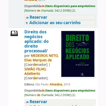
Almedina,
2015
Disponibilida
de
:
Itens disponíveis para empréstimo:
[
Número
de
chamada:
342.2 D598
]
(2).
Reservar
Adicionar ao seu carrinho
Direito dos
negócios
aplicado: do
direito
processual/
por
ME
DE
IROS
NETO,
Elias
Marques
de
[Coor
de
nador]
|
SIMÃO
FILHO,
Adalberto
[Coor
de
nador]
.
Editora:
São Paulo:
Almedina,
2016
Disponibilida
de
:
Itens disponíveis para empréstimo:
[
Número
de
chamada:
342.2 D598
]
(2).
Reservar