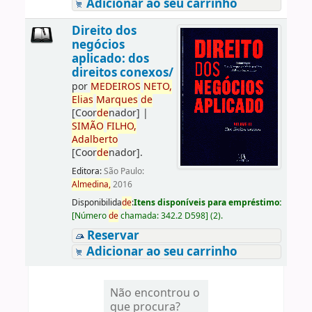
Adicionar ao seu carrinho
Direito dos
negócios
aplicado: dos
direitos conexos/
por
ME
DE
IROS
NETO,
Elias
Marques
de
[Coor
de
nador]
|
SIMÃO
FILHO,
Adalberto
[Coor
de
nador]
.
Editora:
São Paulo:
Almedina,
2016
Disponibilida
de
:
Itens disponíveis para empréstimo:
[
Número
de
chamada:
342.2 D598
]
(2).
Reservar
Adicionar ao seu carrinho
Não encontrou o
que procura?