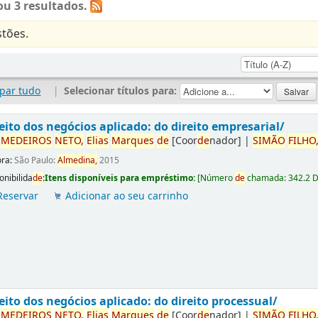
u 3 resultados.
tões.
par tudo
|
Selecionar títulos para:
eito dos negócios aplicado: do direito empresarial/
r
ME
DE
IROS
NETO,
Elias
Marques
de
[Coor
de
nador]
|
SIMÃO
FILHO
ora:
São Paulo:
Almedina,
2015
onibilida
de
:
Itens disponíveis para empréstimo:
[
Número
de
chamada:
342.2 
Reservar
Adicionar ao seu carrinho
eito dos negócios aplicado: do direito processual/
r
ME
DE
IROS
NETO,
Elias
Marques
de
[Coor
de
nador]
|
SIMÃO
FILHO