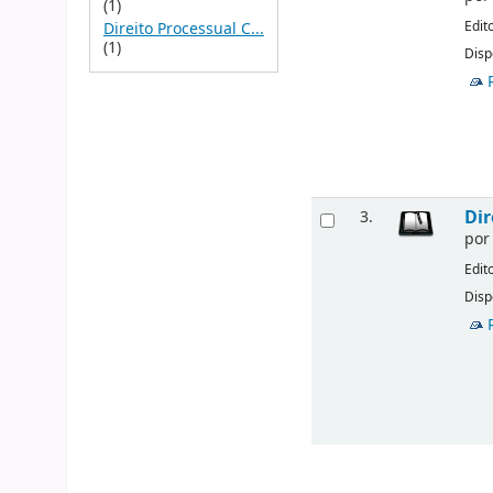
(1)
Edit
Direito Processual C...
(1)
Disp
Dir
3.
po
Edit
Disp