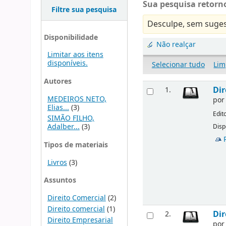
Sua pesquisa retorno
Filtre sua pesquisa
Desculpe, sem suges
Disponibilidade
Não realçar
Limitar aos itens
disponíveis.
Selecionar tudo
Lim
Autores
Dir
1.
MEDEIROS NETO,
po
Elias...
(3)
Edit
SIMÃO FILHO,
Adalber...
(3)
Disp
Tipos de materiais
Livros
(3)
Assuntos
Direito Comercial
(2)
Direito comercial
(1)
Dir
2.
Direito Empresarial
po