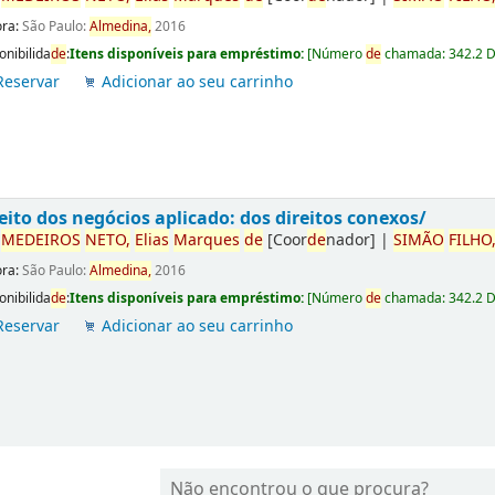
ora:
São Paulo:
Almedina,
2016
onibilida
de
:
Itens disponíveis para empréstimo:
[
Número
de
chamada:
342.2 
Reservar
Adicionar ao seu carrinho
eito dos negócios aplicado: dos direitos conexos/
r
ME
DE
IROS
NETO,
Elias
Marques
de
[Coor
de
nador]
|
SIMÃO
FILHO
ora:
São Paulo:
Almedina,
2016
onibilida
de
:
Itens disponíveis para empréstimo:
[
Número
de
chamada:
342.2 
Reservar
Adicionar ao seu carrinho
Não encontrou o que procura?