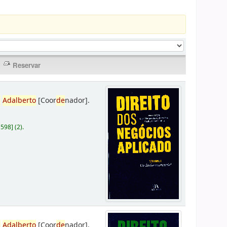
,
Adalberto
[Coor
de
nador]
.
D598
]
(2).
,
Adalberto
[Coor
de
nador]
.