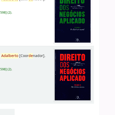
D598
]
(2).
,
Adalberto
[Coor
de
nador]
.
D598
]
(2).