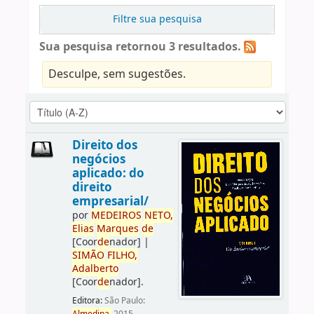
Filtre sua pesquisa
Sua pesquisa retornou 3 resultados.
Desculpe, sem sugestões.
Direito dos
negócios
aplicado: do
direito
empresarial/
por
ME
DE
IROS
NETO,
Elias
Marques
de
[Coor
de
nador]
|
SIMÃO
FILHO,
Adalberto
[Coor
de
nador]
.
Editora:
São Paulo: