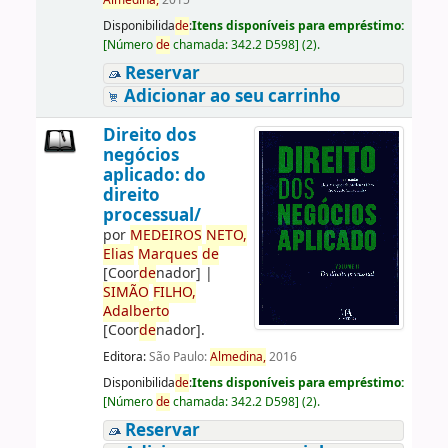
Almedina,
2015
Disponibilida
de
:
Itens disponíveis para empréstimo:
[
Número
de
chamada:
342.2 D598
]
(2).
Reservar
Adicionar ao seu carrinho
Direito dos
negócios
aplicado: do
direito
processual/
por
ME
DE
IROS
NETO,
Elias
Marques
de
[Coor
de
nador]
|
SIMÃO
FILHO,
Adalberto
[Coor
de
nador]
.
Editora:
São Paulo:
Almedina,
2016
Disponibilida
de
:
Itens disponíveis para empréstimo:
[
Número
de
chamada:
342.2 D598
]
(2).
Reservar