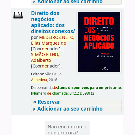
Adicionar ao seu carrinho
Direito dos
negócios
aplicado: dos
direitos conexos/
por
ME
DE
IROS
NETO,
Elias
Marques
de
[Coor
de
nador]
|
SIMÃO
FILHO,
Adalberto
[Coor
de
nador]
.
Editora:
São Paulo:
Almedina,
2016
Disponibilida
de
:
Itens disponíveis para empréstimo:
[
Número
de
chamada:
342.2 D598
]
(2).
Reservar
Adicionar ao seu carrinho
Não encontrou o
que procura?