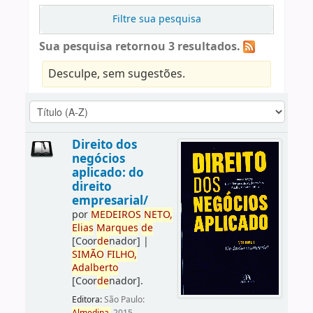
Filtre sua pesquisa
Sua pesquisa retornou 3 resultados.
Desculpe, sem sugestões.
Direito dos
negócios
aplicado: do
direito
empresarial/
por
ME
DE
IROS
NETO,
Elias
Marques
de
[Coor
de
nador]
|
SIMÃO
FILHO,
Adalberto
[Coor
de
nador]
.
Editora:
São Paulo: