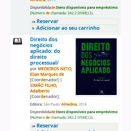
Almedina,
2015
Disponibilida
de
:
Itens disponíveis para empréstimo:
[
Número
de
chamada:
342.2 D598
]
(2).
Reservar
Adicionar ao seu carrinho
Direito dos
negócios
aplicado: do
direito
processual/
por
ME
DE
IROS
NETO,
Elias
Marques
de
[Coor
de
nador]
|
SIMÃO
FILHO,
Adalberto
[Coor
de
nador]
.
Editora:
São Paulo:
Almedina,
2016
Disponibilida
de
:
Itens disponíveis para empréstimo:
[
Número
de
chamada:
342.2 D598
]
(2).
Reservar