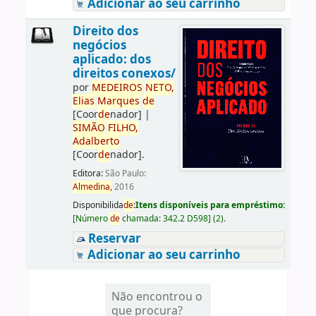
Adicionar ao seu carrinho
Direito dos
negócios
aplicado: dos
direitos conexos/
por
ME
DE
IROS
NETO,
Elias
Marques
de
[Coor
de
nador]
|
SIMÃO
FILHO,
Adalberto
[Coor
de
nador]
.
Editora:
São Paulo:
Almedina,
2016
Disponibilida
de
:
Itens disponíveis para empréstimo:
[
Número
de
chamada:
342.2 D598
]
(2).
Reservar
Adicionar ao seu carrinho
Não encontrou o
que procura?