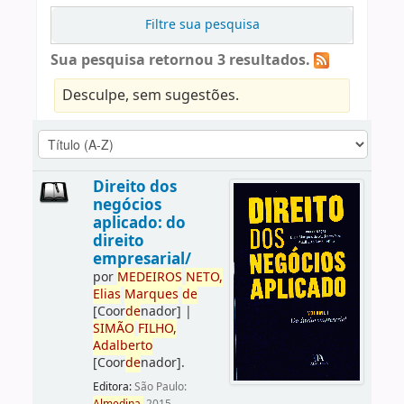
Filtre sua pesquisa
Sua pesquisa retornou 3 resultados.
Desculpe, sem sugestões.
Direito dos
negócios
aplicado: do
direito
empresarial/
por
ME
DE
IROS
NETO,
Elias
Marques
de
[Coor
de
nador]
|
SIMÃO
FILHO,
Adalberto
[Coor
de
nador]
.
Editora:
São Paulo: