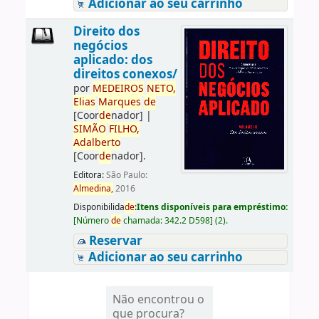
Adicionar ao seu carrinho
Direito dos
negócios
aplicado: dos
direitos conexos/
por
ME
DE
IROS
NETO,
Elias
Marques
de
[Coor
de
nador]
|
SIMÃO
FILHO,
Adalberto
[Coor
de
nador]
.
Editora:
São Paulo:
Almedina,
2016
Disponibilida
de
:
Itens disponíveis para empréstimo:
[
Número
de
chamada:
342.2 D598
]
(2).
Reservar
Adicionar ao seu carrinho
Não encontrou o
que procura?