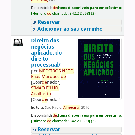
Almedina,
2015
Disponibilida
de
:
Itens disponíveis para empréstimo:
[
Número
de
chamada:
342.2 D598
]
(2).
Reservar
Adicionar ao seu carrinho
Direito dos
negócios
aplicado: do
direito
processual/
por
ME
DE
IROS
NETO,
Elias
Marques
de
[Coor
de
nador]
|
SIMÃO
FILHO,
Adalberto
[Coor
de
nador]
.
Editora:
São Paulo:
Almedina,
2016
Disponibilida
de
:
Itens disponíveis para empréstimo:
[
Número
de
chamada:
342.2 D598
]
(2).
Reservar