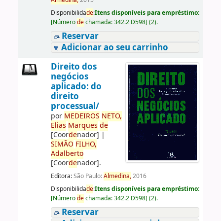
Almedina,
2015
Disponibilida
de
:
Itens disponíveis para empréstimo:
[
Número
de
chamada:
342.2 D598
]
(2).
Reservar
Adicionar ao seu carrinho
Direito dos
negócios
aplicado: do
direito
processual/
por
ME
DE
IROS
NETO,
Elias
Marques
de
[Coor
de
nador]
|
SIMÃO
FILHO,
Adalberto
[Coor
de
nador]
.
Editora:
São Paulo:
Almedina,
2016
Disponibilida
de
:
Itens disponíveis para empréstimo:
[
Número
de
chamada:
342.2 D598
]
(2).
Reservar