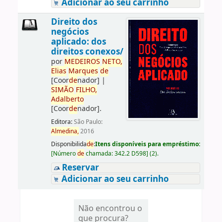
Adicionar ao seu carrinho
Direito dos
negócios
aplicado: dos
direitos conexos/
por
ME
DE
IROS
NETO,
Elias
Marques
de
[Coor
de
nador]
|
SIMÃO
FILHO,
Adalberto
[Coor
de
nador]
.
Editora:
São Paulo:
Almedina,
2016
Disponibilida
de
:
Itens disponíveis para empréstimo:
[
Número
de
chamada:
342.2 D598
]
(2).
Reservar
Adicionar ao seu carrinho
Não encontrou o
que procura?