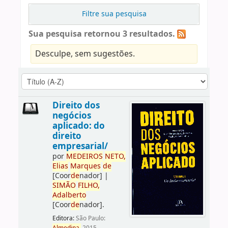
Filtre sua pesquisa
Sua pesquisa retornou 3 resultados.
Desculpe, sem sugestões.
Direito dos
negócios
aplicado: do
direito
empresarial/
por
ME
DE
IROS
NETO,
Elias
Marques
de
[Coor
de
nador]
|
SIMÃO
FILHO,
Adalberto
[Coor
de
nador]
.
Editora:
São Paulo: