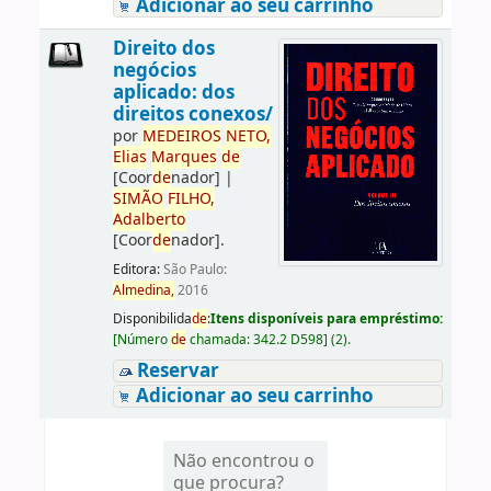
Adicionar ao seu carrinho
Direito dos
negócios
aplicado: dos
direitos conexos/
por
ME
DE
IROS
NETO,
Elias
Marques
de
[Coor
de
nador]
|
SIMÃO
FILHO,
Adalberto
[Coor
de
nador]
.
Editora:
São Paulo:
Almedina,
2016
Disponibilida
de
:
Itens disponíveis para empréstimo:
[
Número
de
chamada:
342.2 D598
]
(2).
Reservar
Adicionar ao seu carrinho
Não encontrou o
que procura?