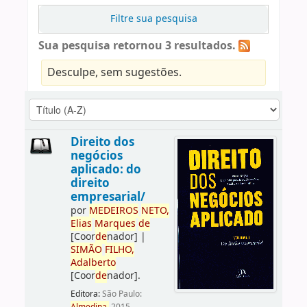
Filtre sua pesquisa
Sua pesquisa retornou 3 resultados.
Desculpe, sem sugestões.
Direito dos
negócios
aplicado: do
direito
empresarial/
por
ME
DE
IROS
NETO,
Elias
Marques
de
[Coor
de
nador]
|
SIMÃO
FILHO,
Adalberto
[Coor
de
nador]
.
Editora:
São Paulo: