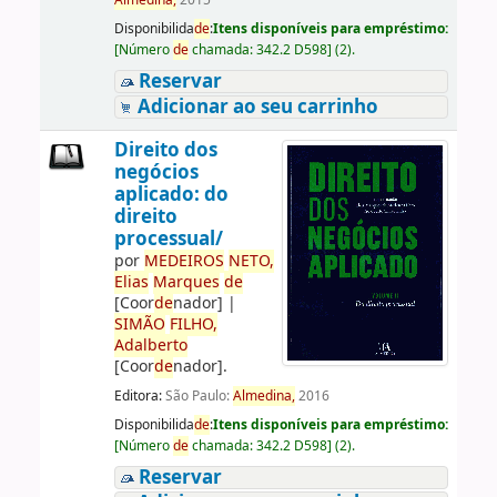
Almedina,
2015
Disponibilida
de
:
Itens disponíveis para empréstimo:
[
Número
de
chamada:
342.2 D598
]
(2).
Reservar
Adicionar ao seu carrinho
Direito dos
negócios
aplicado: do
direito
processual/
por
ME
DE
IROS
NETO,
Elias
Marques
de
[Coor
de
nador]
|
SIMÃO
FILHO,
Adalberto
[Coor
de
nador]
.
Editora:
São Paulo:
Almedina,
2016
Disponibilida
de
:
Itens disponíveis para empréstimo:
[
Número
de
chamada:
342.2 D598
]
(2).
Reservar