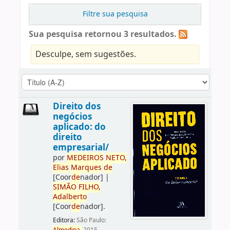
Filtre sua pesquisa
Sua pesquisa retornou 3 resultados.
Desculpe, sem sugestões.
Direito dos
negócios
aplicado: do
direito
empresarial/
por
ME
DE
IROS
NETO,
Elias
Marques
de
[Coor
de
nador]
|
SIMÃO
FILHO,
Adalberto
[Coor
de
nador]
.
Editora:
São Paulo: