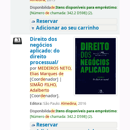
Almedina,
2015
Disponibilida
de
:
Itens disponíveis para empréstimo:
[
Número
de
chamada:
342.2 D598
]
(2).
Reservar
Adicionar ao seu carrinho
Direito dos
negócios
aplicado: do
direito
processual/
por
ME
DE
IROS
NETO,
Elias
Marques
de
[Coor
de
nador]
|
SIMÃO
FILHO,
Adalberto
[Coor
de
nador]
.
Editora:
São Paulo:
Almedina,
2016
Disponibilida
de
:
Itens disponíveis para empréstimo:
[
Número
de
chamada:
342.2 D598
]
(2).
Reservar