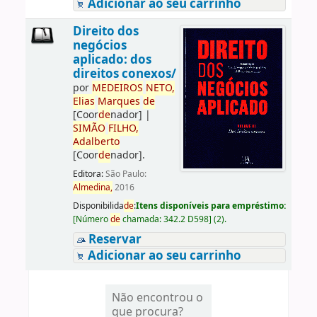
Adicionar ao seu carrinho
Direito dos
negócios
aplicado: dos
direitos conexos/
por
ME
DE
IROS
NETO,
Elias
Marques
de
[Coor
de
nador]
|
SIMÃO
FILHO,
Adalberto
[Coor
de
nador]
.
Editora:
São Paulo:
Almedina,
2016
Disponibilida
de
:
Itens disponíveis para empréstimo:
[
Número
de
chamada:
342.2 D598
]
(2).
Reservar
Adicionar ao seu carrinho
Não encontrou o
que procura?