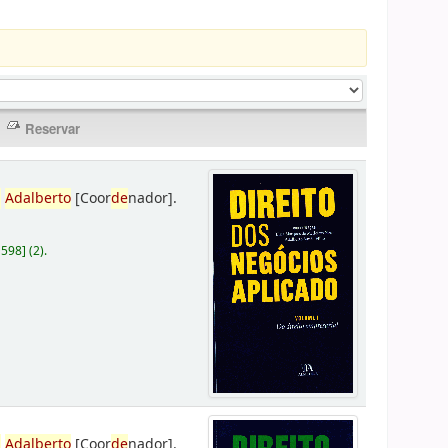
,
Adalberto
[Coor
de
nador]
.
D598
]
(2).
,
Adalberto
[Coor
de
nador]
.