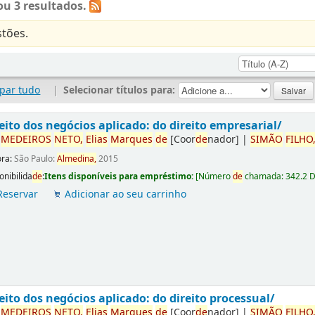
u 3 resultados.
tões.
par tudo
|
Selecionar títulos para:
eito dos negócios aplicado: do direito empresarial/
r
ME
DE
IROS
NETO,
Elias
Marques
de
[Coor
de
nador]
|
SIMÃO
FILHO
ora:
São Paulo:
Almedina,
2015
onibilida
de
:
Itens disponíveis para empréstimo:
[
Número
de
chamada:
342.2 
Reservar
Adicionar ao seu carrinho
eito dos negócios aplicado: do direito processual/
r
ME
DE
IROS
NETO,
Elias
Marques
de
[Coor
de
nador]
|
SIMÃO
FILHO