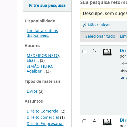
Sua pesquisa retorno
Filtre sua pesquisa
Desculpe, sem suges
Disponibilidade
Não realçar
Limitar aos itens
disponíveis.
Selecionar tudo
Lim
Autores
Dir
1.
MEDEIROS NETO,
po
Elias...
(3)
Edit
SIMÃO FILHO,
Adalber...
(3)
Disp
Tipos de materiais
Livros
(3)
Assuntos
Direito Comercial
(2)
Direito comercial
(1)
Dir
2.
Direito Empresarial
po