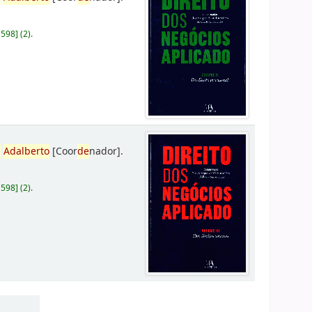
D598
]
(2).
,
Adalberto
[Coor
de
nador]
.
D598
]
(2).