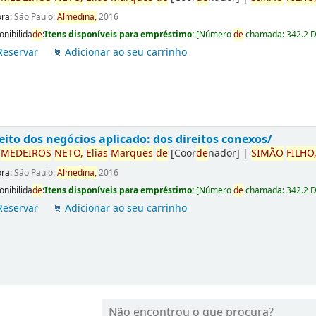
ora:
São Paulo:
Almedina,
2016
onibilida
de
:
Itens disponíveis para empréstimo:
[
Número
de
chamada:
342.2 
Reservar
Adicionar ao seu carrinho
eito dos negócios aplicado: dos direitos conexos/
r
ME
DE
IROS
NETO,
Elias
Marques
de
[Coor
de
nador]
|
SIMÃO
FILHO
ora:
São Paulo:
Almedina,
2016
onibilida
de
:
Itens disponíveis para empréstimo:
[
Número
de
chamada:
342.2 
Reservar
Adicionar ao seu carrinho
Não encontrou o que procura?