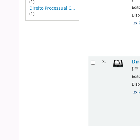
(1)
Edit
Direito Processual C...
(1)
Disp
Dir
3.
po
Edit
Disp