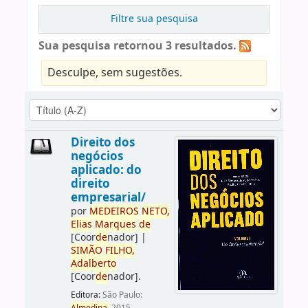
Filtre sua pesquisa
Sua pesquisa retornou 3 resultados.
Desculpe, sem sugestões.
Direito dos
negócios
aplicado: do
direito
empresarial/
por
ME
DE
IROS
NETO,
Elias
Marques
de
[Coor
de
nador]
|
SIMÃO
FILHO,
Adalberto
[Coor
de
nador]
.
Editora:
São Paulo: