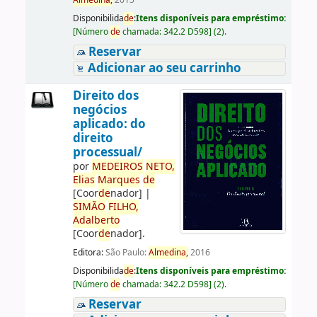
Almedina,
2015
Disponibilida
de
:
Itens disponíveis para empréstimo:
[
Número
de
chamada:
342.2 D598
]
(2).
Reservar
Adicionar ao seu carrinho
Direito dos
negócios
aplicado: do
direito
processual/
por
ME
DE
IROS
NETO,
Elias
Marques
de
[Coor
de
nador]
|
SIMÃO
FILHO,
Adalberto
[Coor
de
nador]
.
Editora:
São Paulo:
Almedina,
2016
Disponibilida
de
:
Itens disponíveis para empréstimo:
[
Número
de
chamada:
342.2 D598
]
(2).
Reservar