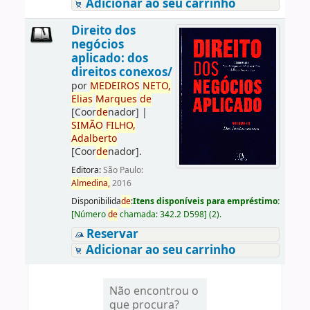
Adicionar ao seu carrinho
Direito dos
negócios
aplicado: dos
direitos conexos/
por
ME
DE
IROS
NETO,
Elias
Marques
de
[Coor
de
nador]
|
SIMÃO
FILHO,
Adalberto
[Coor
de
nador]
.
Editora:
São Paulo:
Almedina,
2016
Disponibilida
de
:
Itens disponíveis para empréstimo:
[
Número
de
chamada:
342.2 D598
]
(2).
Reservar
Adicionar ao seu carrinho
Não encontrou o
que procura?