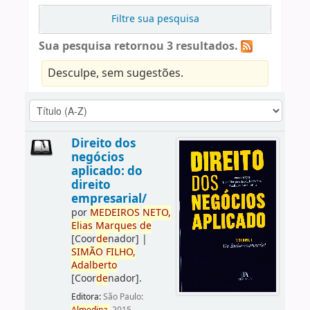
Filtre sua pesquisa
Sua pesquisa retornou 3 resultados.
Desculpe, sem sugestões.
Direito dos
negócios
aplicado: do
direito
empresarial/
por
ME
DE
IROS
NETO,
Elias
Marques
de
[Coor
de
nador]
|
SIMÃO
FILHO,
Adalberto
[Coor
de
nador]
.
Editora:
São Paulo: