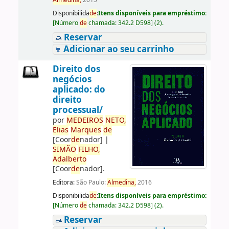
Almedina,
2015
Disponibilida
de
:
Itens disponíveis para empréstimo:
[
Número
de
chamada:
342.2 D598
]
(2).
Reservar
Adicionar ao seu carrinho
Direito dos
negócios
aplicado: do
direito
processual/
por
ME
DE
IROS
NETO,
Elias
Marques
de
[Coor
de
nador]
|
SIMÃO
FILHO,
Adalberto
[Coor
de
nador]
.
Editora:
São Paulo:
Almedina,
2016
Disponibilida
de
:
Itens disponíveis para empréstimo:
[
Número
de
chamada:
342.2 D598
]
(2).
Reservar