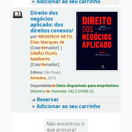
Adicionar ao seu carrinho
Direito dos
negócios
aplicado: dos
direitos conexos/
por
ME
DE
IROS
NETO,
Elias
Marques
de
[Coor
de
nador]
|
SIMÃO
FILHO,
Adalberto
[Coor
de
nador]
.
Editora:
São Paulo:
Almedina,
2016
Disponibilida
de
:
Itens disponíveis para empréstimo:
[
Número
de
chamada:
342.2 D598
]
(2).
Reservar
Adicionar ao seu carrinho
Não encontrou o
que procura?