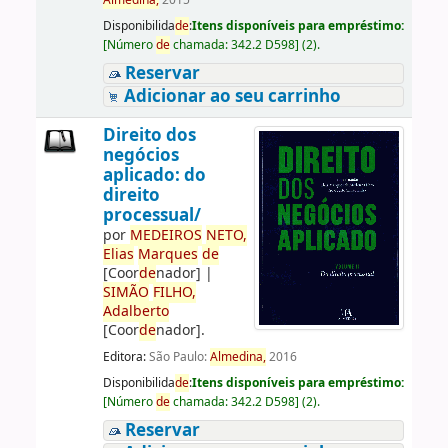
Almedina,
2015
Disponibilida
de
:
Itens disponíveis para empréstimo:
[
Número
de
chamada:
342.2 D598
]
(2).
Reservar
Adicionar ao seu carrinho
Direito dos
negócios
aplicado: do
direito
processual/
por
ME
DE
IROS
NETO,
Elias
Marques
de
[Coor
de
nador]
|
SIMÃO
FILHO,
Adalberto
[Coor
de
nador]
.
Editora:
São Paulo:
Almedina,
2016
Disponibilida
de
:
Itens disponíveis para empréstimo:
[
Número
de
chamada:
342.2 D598
]
(2).
Reservar