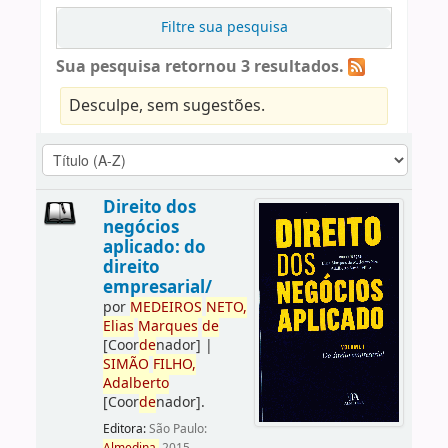
Filtre sua pesquisa
Sua pesquisa retornou 3 resultados.
Desculpe, sem sugestões.
Direito dos
negócios
aplicado: do
direito
empresarial/
por
ME
DE
IROS
NETO,
Elias
Marques
de
[Coor
de
nador]
|
SIMÃO
FILHO,
Adalberto
[Coor
de
nador]
.
Editora:
São Paulo: