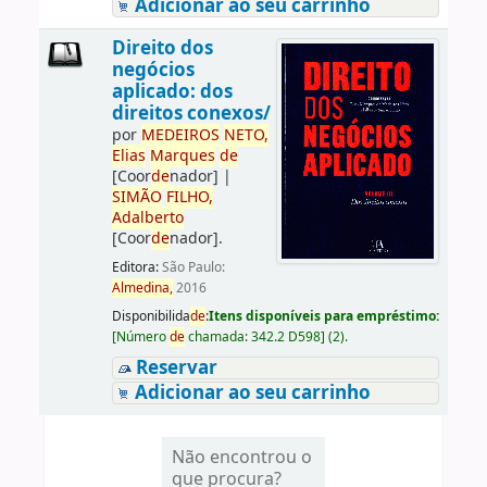
Adicionar ao seu carrinho
Direito dos
negócios
aplicado: dos
direitos conexos/
por
ME
DE
IROS
NETO,
Elias
Marques
de
[Coor
de
nador]
|
SIMÃO
FILHO,
Adalberto
[Coor
de
nador]
.
Editora:
São Paulo:
Almedina,
2016
Disponibilida
de
:
Itens disponíveis para empréstimo:
[
Número
de
chamada:
342.2 D598
]
(2).
Reservar
Adicionar ao seu carrinho
Não encontrou o
que procura?