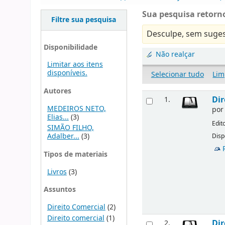
Sua pesquisa retorno
Filtre sua pesquisa
Desculpe, sem suges
Disponibilidade
Não realçar
Limitar aos itens
disponíveis.
Selecionar tudo
Lim
Autores
Dir
1.
MEDEIROS NETO,
po
Elias...
(3)
Edit
SIMÃO FILHO,
Adalber...
(3)
Disp
Tipos de materiais
Livros
(3)
Assuntos
Direito Comercial
(2)
Direito comercial
(1)
Dir
2.