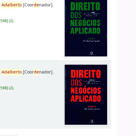
,
Adalberto
[Coor
de
nador]
.
D598
]
(2).
,
Adalberto
[Coor
de
nador]
.
D598
]
(2).