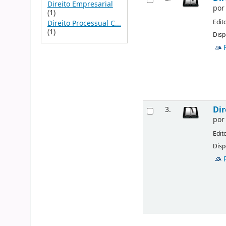
Direito Empresarial
po
(1)
Edit
Direito Processual C...
(1)
Disp
Dir
3.
po
Edit
Disp