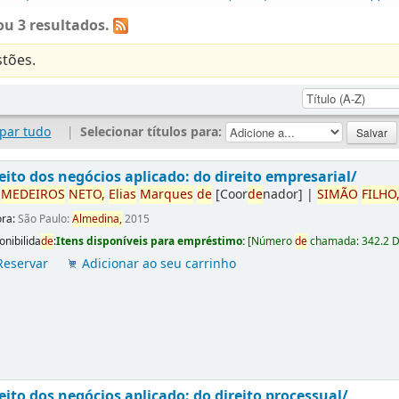
u 3 resultados.
tões.
par tudo
|
Selecionar títulos para:
eito dos negócios aplicado: do direito empresarial/
r
ME
DE
IROS
NETO,
Elias
Marques
de
[Coor
de
nador]
|
SIMÃO
FILHO
ora:
São Paulo:
Almedina,
2015
onibilida
de
:
Itens disponíveis para empréstimo:
[
Número
de
chamada:
342.2 
Reservar
Adicionar ao seu carrinho
eito dos negócios aplicado: do direito processual/