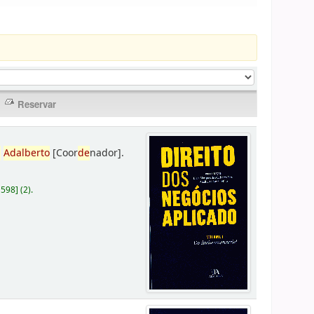
,
Adalberto
[Coor
de
nador]
.
D598
]
(2).