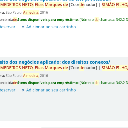
r
ME
DE
IROS
NETO,
Elias
Marques
de
[Coor
de
nador]
|
SIMÃO
FILHO
ora:
São Paulo:
Almedina,
2016
onibilida
de
:
Itens disponíveis para empréstimo:
[
Número
de
chamada:
342.2 
Reservar
Adicionar ao seu carrinho
eito dos negócios aplicado: dos direitos conexos/
r
ME
DE
IROS
NETO,
Elias
Marques
de
[Coor
de
nador]
|
SIMÃO
FILHO
ora:
São Paulo:
Almedina,
2016
onibilida
de
:
Itens disponíveis para empréstimo:
[
Número
de
chamada:
342.2 
Reservar
Adicionar ao seu carrinho