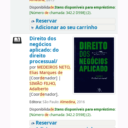
Almedina,
2015
Disponibilida
de
:
Itens disponíveis para empréstimo:
[
Número
de
chamada:
342.2 D598
]
(2).
Reservar
Adicionar ao seu carrinho
Direito dos
negócios
aplicado: do
direito
processual/
por
ME
DE
IROS
NETO,
Elias
Marques
de
[Coor
de
nador]
|
SIMÃO
FILHO,
Adalberto
[Coor
de
nador]
.
Editora:
São Paulo:
Almedina,
2016
Disponibilida
de
:
Itens disponíveis para empréstimo:
[
Número
de
chamada:
342.2 D598
]
(2).
Reservar