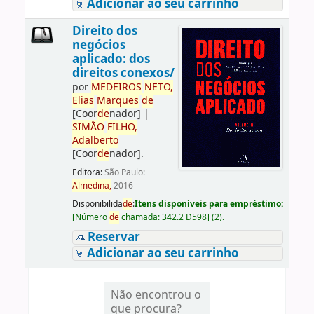
Adicionar ao seu carrinho
Direito dos
negócios
aplicado: dos
direitos conexos/
por
ME
DE
IROS
NETO,
Elias
Marques
de
[Coor
de
nador]
|
SIMÃO
FILHO,
Adalberto
[Coor
de
nador]
.
Editora:
São Paulo:
Almedina,
2016
Disponibilida
de
:
Itens disponíveis para empréstimo:
[
Número
de
chamada:
342.2 D598
]
(2).
Reservar
Adicionar ao seu carrinho
Não encontrou o
que procura?