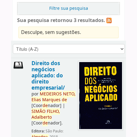
Filtre sua pesquisa
Sua pesquisa retornou 3 resultados.
Desculpe, sem sugestões.
Direito dos
negócios
aplicado: do
direito
empresarial/
por
ME
DE
IROS
NETO,
Elias
Marques
de
[Coor
de
nador]
|
SIMÃO
FILHO,
Adalberto
[Coor
de
nador]
.
Editora:
São Paulo: